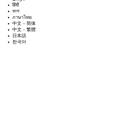
हिंदी
বাংলা
ภาษาไทย
中文 – 简体
中文 – 繁體
日本語
한국어