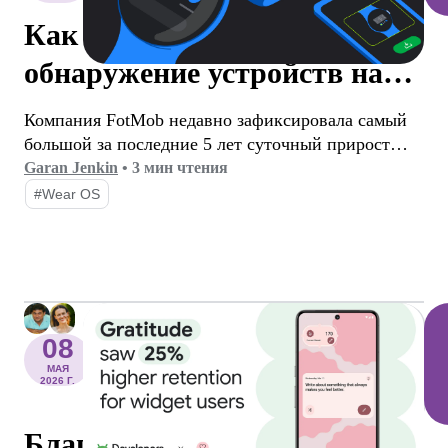
Как FotMob использовала
обнаружение устройств на
разных платформах для
Компания FotMob недавно зафиксировала самый
достижения рекордного
большой за последние 5 лет суточный прирост
числа пользователей Wear OS среди своих
Garan Jenkin
•
3 мин чтения
уровня внедрения Wear OS
пользователей, в 2-3 раза превысивший
#Wear OS
среднесуточный показатель. Секрет? Простой
процесс установки на разные устройства, который
позволяет пользователям находить приложение
Wear OS прямо со своего телефона.
08
МАЯ
2026 Г.
Благодаря функции