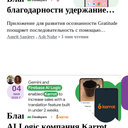
благодарности удержание
пользователей виджета
Приложение для развития осознанности Gratitude
увеличилось на 25%.
поощряет последовательность с помощью
коротких ежедневных записей в дневнике,
Amrit Sanjeev
,
Ash Nohe
•
3 мин чтения
аффирмаций и досок визуализации. Приложение
скачали более 6 миллионов раз, оно получило 150
тысяч пятизвездочных оценок и содержит 100
миллионов записей в дневнике.
04
МАЯ
2026 Г.
Благодаря Gemini и Firebase
AI Logic компания Karrot