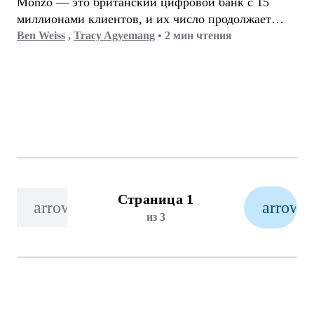
Monzo — это британский цифровой банк с 15
обновлению до R8.
миллионами клиентов, и их число продолжает
расти. По мере масштабирования приложения
Ben Weiss
,
Tracy Agyemang
•
2 мин чтения
команда разработчиков определила время запуска
приложения как критическую область для
улучшения, но опасалась, что это потребует
значительных изменений в коде.
Страница 1
arrow_back
arrow_
из 3