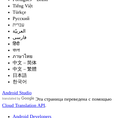
Tiếng Việt
Türkçe
Русский
עברית
العربيّة
فارسی
हिंदी
বাংলা
ภาษาไทย
中文 – 简体
中文 – 繁體
日本語
한국어
Android Studio
Эта страница переведена с помощью
Cloud Translation API
.
Android Developers