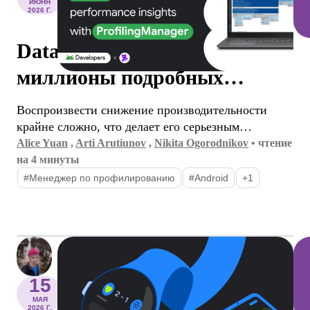
ИЮНЯ
2026 Г.
Datadog предоставляет
миллионы подробных
аналитических данных о
Воспроизвести снижение производительности
производительности с
крайне сложно, что делает его серьезным
препятствием для разработчиков мобильных
Alice Yuan
,
Arti Arutiunov
,
Nikita Ogorodnikov
•
чтение
помощью ProfilingManager.
приложений.
на 4 минуты
#Менеджер по профилированию
#Android
+1
15
МАЯ
2026 Г.