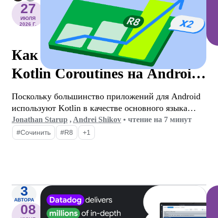
27
ИЮЛЯ
2026 Г.
Как R8 ускорил работу
Kotlin Coroutines на Android
в 2 раза
Поскольку большинство приложений для Android
используют Kotlin в качестве основного языка
программирования, библиотека kotlinx.coroutines
Jonathan Starup
,
Andrei Shikov
•
чтение на 7 минут
стала де-факто стандартом для асинхронного
#Сочинить
#R8
+1
программирования. Эта библиотека предлагает
хорошо продуманный и структурированный
способ управления параллельными потоками,
который является неотъемлемой частью Kotlin.
3
АВТОРА
08