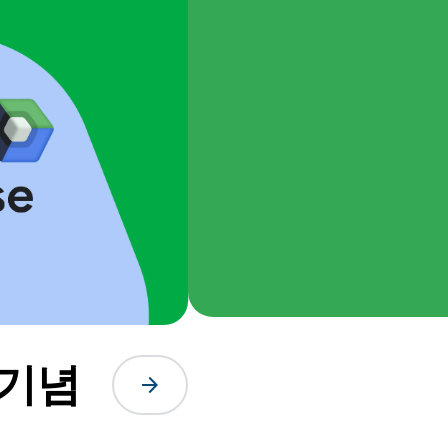
 기념
arrow_forward