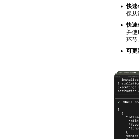
快速
保从
快速
并使
环节
可更