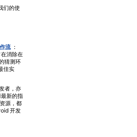
、
体，我们的使
工作流
：
工具旨在消除在
流中的猜测环
最佳实
开发者，亦
用最新的指
些资源，都
oid 开发