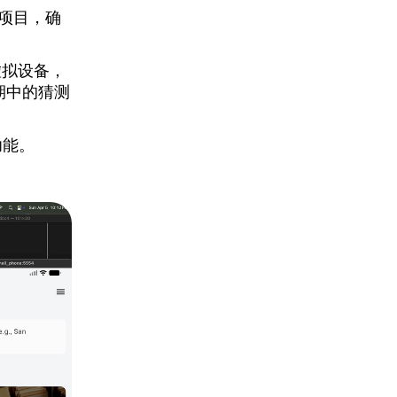
项目，确
虚拟设备，
期中的猜测
功能。