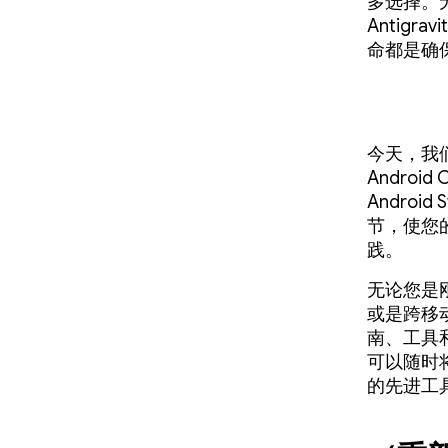
多选择。无论您
Antigr
命都是确保
今天，我
Androi
Androi
节，使您
践。
无论您是刚
或是跨移
南、工具
可以随时将开
的先进工