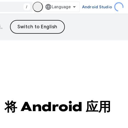
/
Android Studio
误。
将 Android 应用