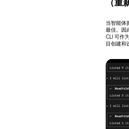
（重新）
当智能体拥
最佳。因
CLI 可
目创建和