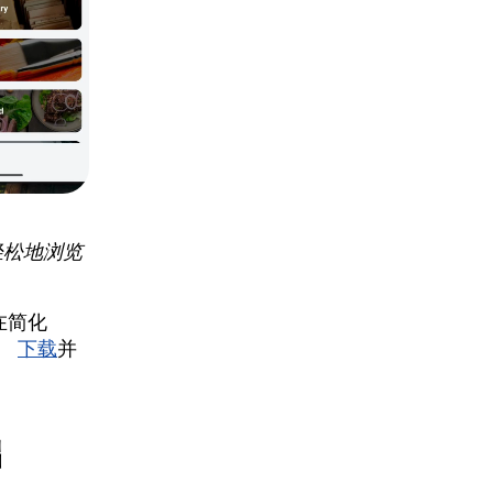
轻松地浏览
在简化
化。
下载
并
础