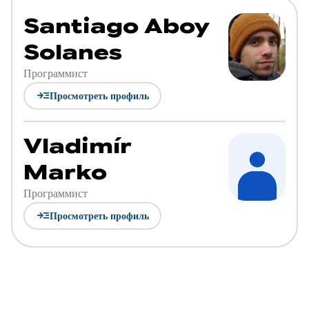
Santiago Aboy
Solanes
Программист
read_more
Просмотреть профиль
Vladimír
Marko
Программист
read_more
Просмотреть профиль