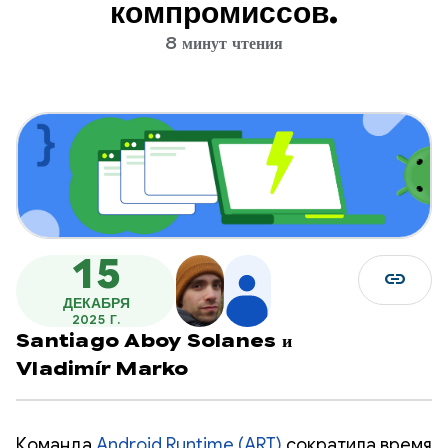
компромиссов.
8 минут чтения
15
link
ДЕКАБРЯ
2025 Г.
Santiago Aboy Solanes
и
Vladimír Marko
Команда
Android Runtime (ART)
сократила время