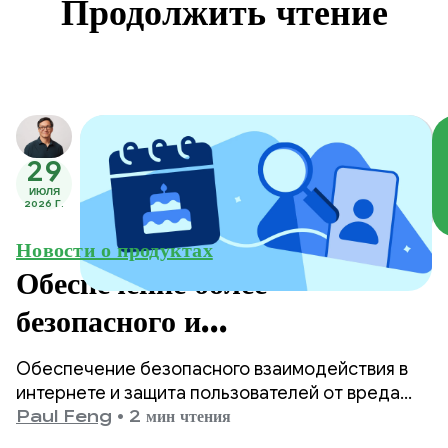
Продолжить чтение
29
ИЮЛЯ
2026 Г.
Новости о продуктах
Обеспечение более
безопасного и
соответствующего возрасту
Обеспечение безопасного взаимодействия в
контента в Google Play.
интернете и защита пользователей от вреда
являются одними из главных приоритетов
Paul Feng
•
2 мин чтения
Google Play.