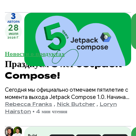
3
АВТОРА
28
ИЮЛЯ
2026 Г.
Новости о продуктах
Празднуем 5 лет Jetpack
Compose!
Сегодня мы официально отмечаем пятилетие с
момента выхода Jetpack Compose 1.0. Начиная
с версии 1.0, анонсированной 28 июля 2021 года,
Rebecca Franks
,
Nick Butcher
,
Loryn
и заканчивая нашей последней версией 1.11, мы
Hairston
•
4 мин чтения
стали свидетелями значительного развития API,
и мы хотим отметить это событие.