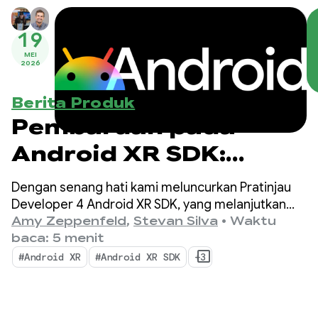
19
MEI
2026
Berita Produk
Pembaruan pada
Android XR SDK:
Memperkenalkan
Dengan senang hati kami meluncurkan Pratinjau
Pratinjau Developer 4
Developer 4 Android XR SDK, yang melanjutkan
fokus kami untuk menyatukan pengembangan
Amy Zeppenfeld
,
Stevan Silva
•
Waktu
lintas perangkat untuk headset, kacamata XR
baca: 5 menit
berkabel, dan kacamata pintar.
#Android XR
#Android XR SDK
+3