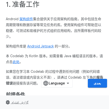
1. 准备工作
Android
架构组件
集合提供关于应用架构的指南，其中包括生命
周期管理和数据存留等常见任务的库。使用架构组件可帮助您以
稳健、可测试和易维护的方式组织应用结构，且所需样板代码较
少。
架构组件库是
Android Jetpack
的一部分。
本 Codelab 为 Kotlin 版本。如需查看 Java 编程语言的版本，请
点击
此处
。
如果您在学习本 Codelab 的过程中遇到任何问题（例如代码错
误、语法错误或内容含义不清），请通过 Codelab 左下角的
报告
错误
链接报告该问题。
بعدی
前提条件
bug_report
گزارش اشتباه
您需要熟悉 Kotlin、面向对象的设计概念以及 Android 开发方面