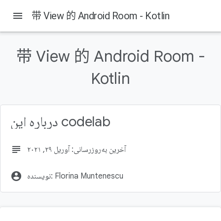
menu
带 View 的 Android Room - Kotlin
带 View 的 Android Room -
Kotlin
درباره این codelab
subject
آخرین به‌روزرسانی: آوریل ۲۹, ۲۰۲۱
account_circle
نویسنده: Florina Muntenescu