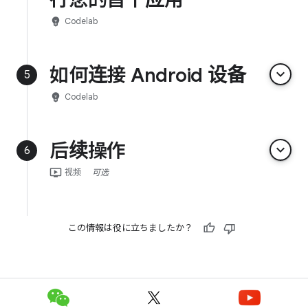
emoji_objects
Codelab
如何连接 Android 设备
keyboard_arrow_down
5
emoji_objects
Codelab
后续操作
keyboard_arrow_down
6
ondemand_video
视频
可选
この情報は役に立ちましたか？