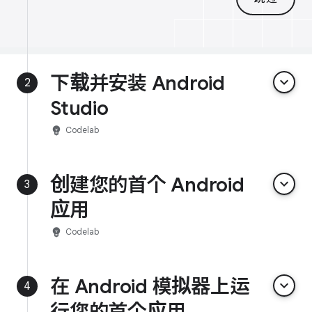
下载并安装 Android
keyboard_arrow_down
2
Studio
emoji_objects
Codelab
创建您的首个 Android
keyboard_arrow_down
3
应用
emoji_objects
Codelab
在 Android 模拟器上运
keyboard_arrow_down
4
行您的首个应用