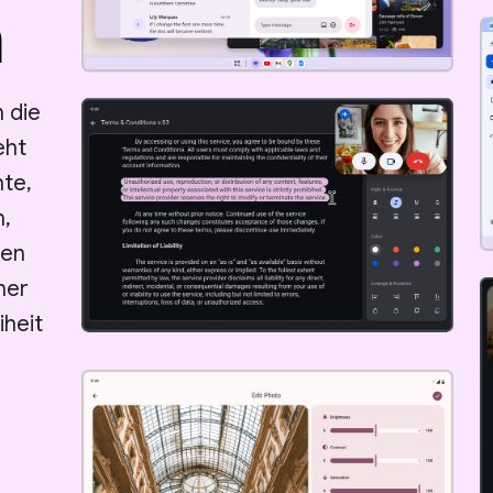
n
 die
eht
hte,
n,
ten
ner
iheit