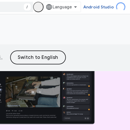
/
Android Studio
误。