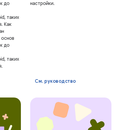
к до
настройки.
id, таких
я. Как
ан
 основ
к до
id, таких
я.
См. руководство