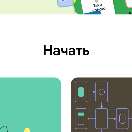
ентов
Начать