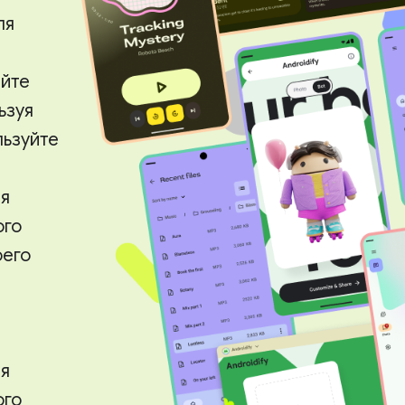
ля
айте
ьзуя
льзуйте
ия
ого
оего
ия
ого