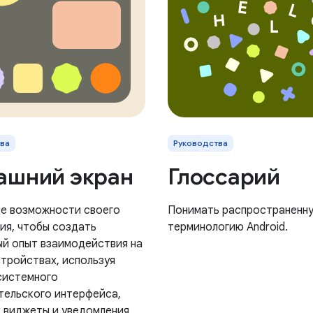
ва
Руководства
ашний экран
Глоссарий
е возможности своего
Понимать распространенн
ия, чтобы создать
терминологию Android.
ый опыт взаимодействия на
стройствах, используя
системного
тельского интерфейса,
к виджеты и уведомления.