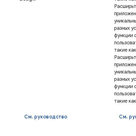
Расширьт
приложен
уникальн
разных у
функции 
пользова
такие ка
Расширьт
приложен
уникальн
разных у
функции 
пользова
такие ка
См. руководство
См. р