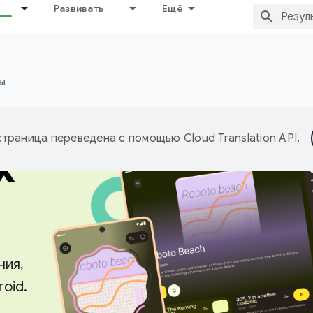
Развивать
Ещё
ы
я
страница переведена с помощью
Cloud Translation API
.
х
ния,
oid.
ы