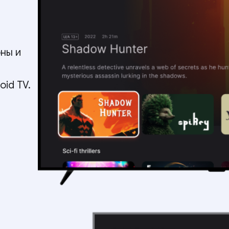
ны и
id TV.