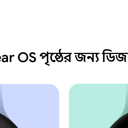
r OS পৃষ্ঠের জন্য ডি