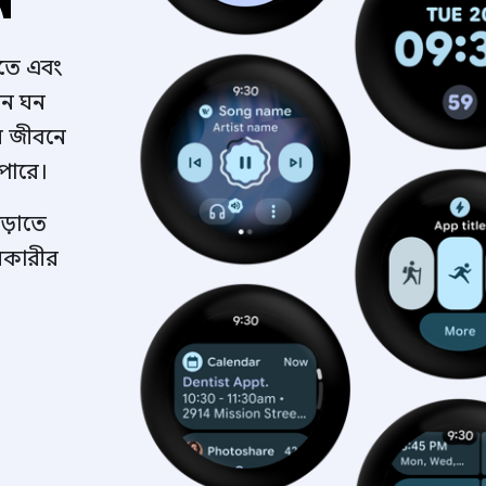
েতে এবং
ঘন ঘন
িন জীবনে
পারে।
াড়াতে
রকারীর