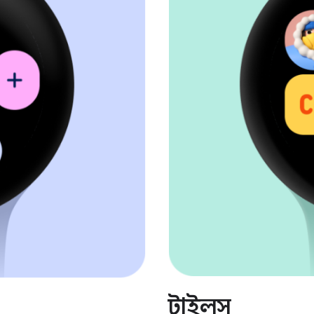
টাইলস