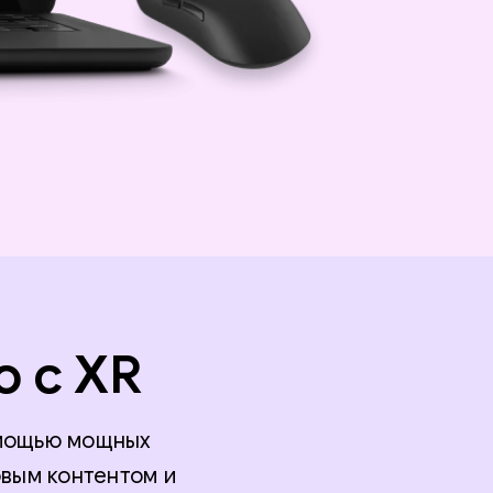
о с XR
омощью мощных
вым контентом и