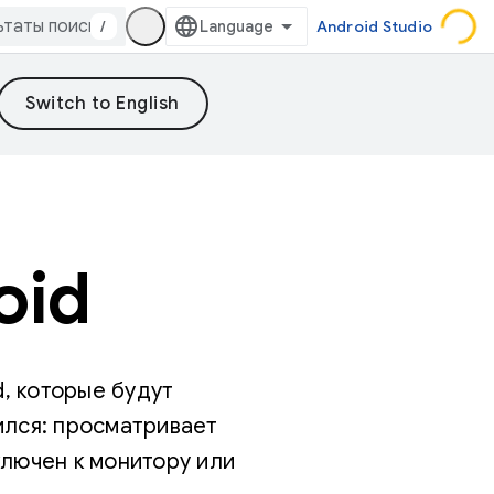
/
Android Studio
oid
, которые будут
ился: просматривает
ключен к монитору или