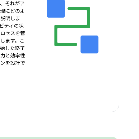
と、それがア
管理にどのよ
て説明しま
ビティの状
プロセスを管
します。こ
開始した終了
元力と効率性
ョンを設計で