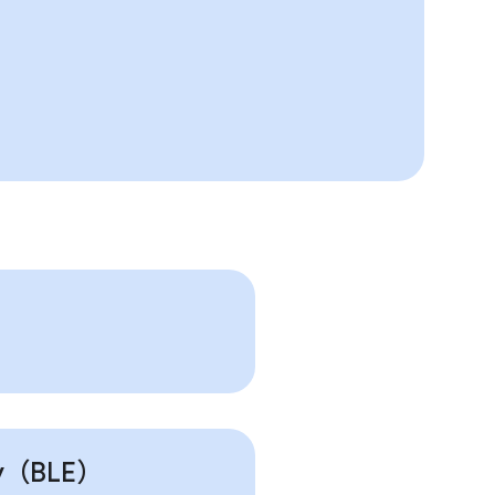
gy（BLE）