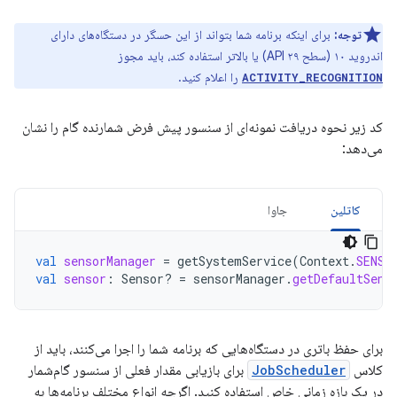
توجه:
برای اینکه برنامه شما بتواند از این حسگر در دستگاه‌های دارای
اندروید ۱۰ (سطح API ۲۹) یا بالاتر استفاده کند، باید مجوز
را اعلام کنید.
ACTIVITY_RECOGNITION
کد زیر نحوه دریافت نمونه‌ای از سنسور پیش فرض شمارنده گام را نشان
می‌دهد:
کاتلین
جاوا
val
sensorManager
=
getSystemService
(
Context
.
SENSO
val
sensor
:
Sensor? 
=
sensorManager
.
getDefaultSens
برای حفظ باتری در دستگاه‌هایی که برنامه شما را اجرا می‌کنند، باید از
کلاس
JobScheduler
برای بازیابی مقدار فعلی از سنسور گام‌شمار
در یک بازه زمانی خاص استفاده کنید. اگرچه انواع مختلف برنامه‌ها به