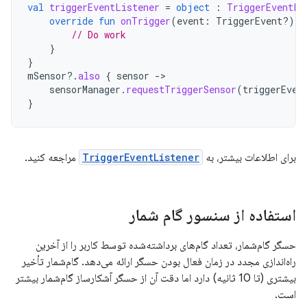
val
triggerEventListener
=
object
:
TriggerEventLi
override
fun
onTrigger
(
event
:
TriggerEvent?)
{
// Do work
}
}
mSensor
?.
also
{
sensor
-
sensorManager
.
requestTriggerSensor
(
triggerEven
}
برای اطلاعات بیشتر، به
TriggerEventListener
مراجعه کنید.
استفاده از سنسور گام شمار
حسگر گام‌شمار، تعداد گام‌های برداشته‌شده توسط کاربر را از آخرین
راه‌اندازی مجدد در زمان فعال بودن حسگر ارائه می‌دهد. گام‌شمار تأخیر
بیشتری (تا 10 ثانیه) دارد اما دقت آن از حسگر آشکارساز گام‌شمار بیشتر
است.