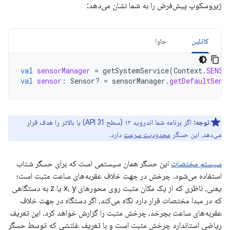
ژیروسکوپ پیش‌فرض را به شما نشان می‌دهد:
کاتلین
جاوا
val
sensorManager
=
getSystemService
(
Context
.
SENSO
val
sensor
:
Sensor? 
=
sensorManager
.
getDefaultSens
توجه:
اگر برنامه شما اندروید ۱۲ (سطح API 31) یا بالاتر را هدف قرار
می‌دهد، این حسگر
محدودیت سرعت
دارد.
سیستم مختصات
این حسگر همان سیستمی است که برای حسگر شتاب
استفاده می‌شود. چرخش در جهت خلاف عقربه‌های ساعت مثبت است؛
یعنی، ناظری که از یک مکان مثبت روی محورهای x، y یا z به دستگاهی
که در مبدا مختصات قرار دارد نگاه می‌کند، اگر دستگاه در جهت خلاف
عقربه‌های ساعت بچرخد، چرخش مثبت را گزارش خواهد کرد. این تعریف
ریاضی استاندارد چرخش مثبت است و با تعریف غلتشی که توسط حسگر