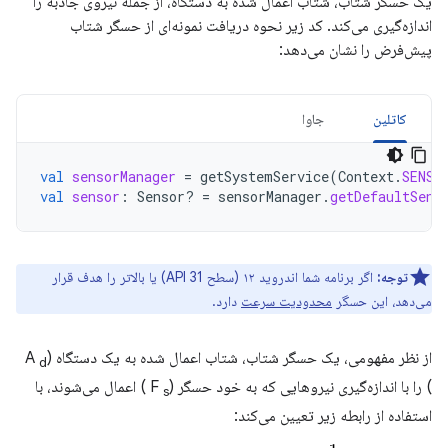
یک حسگر شتاب، شتاب اعمال شده به دستگاه، از جمله نیروی جاذبه را
اندازه‌گیری می‌کند. کد زیر نحوه دریافت نمونه‌ای از حسگر شتاب
پیش‌فرض را نشان می‌دهد:
کاتلین
جاوا
val
sensorManager
=
getSystemService
(
Context
.
SENSO
val
sensor
:
Sensor? 
=
sensorManager
.
getDefaultSens
توجه:
اگر برنامه شما اندروید ۱۲ (سطح API 31) یا بالاتر را هدف قرار
می‌دهد، این حسگر
محدودیت سرعت
دارد.
از نظر مفهومی، یک حسگر شتاب، شتاب اعمال شده به یک دستگاه (A
d
) را با اندازه‌گیری نیروهایی که به خود حسگر (F
) اعمال می‌شوند، با
s
استفاده از رابطه زیر تعیین می‌کند: