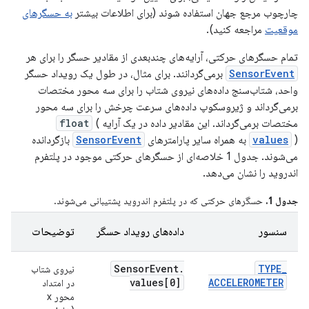
چارچوب مرجع جهان استفاده شوند (برای اطلاعات بیشتر
به حسگرهای
موقعیت
مراجعه کنید).
تمام حسگرهای حرکتی، آرایه‌های چندبعدی از مقادیر حسگر را برای هر
SensorEvent
برمی‌گردانند. برای مثال، در طول یک رویداد حسگر
واحد، شتاب‌سنج داده‌های نیروی شتاب را برای سه محور مختصات
برمی‌گرداند و ژیروسکوپ داده‌های سرعت چرخش را برای سه محور
مختصات برمی‌گرداند. این مقادیر داده در یک آرایه
(
float
) به همراه سایر پارامترهای
values
SensorEvent
بازگردانده
می‌شوند. جدول 1 خلاصه‌ای از حسگرهای حرکتی موجود در پلتفرم
اندروید را نشان می‌دهد.
جدول 1.
حسگرهای حرکتی که در پلتفرم اندروید پشتیبانی می‌شوند.
سنسور
داده‌های رویداد حسگر
توضیحات
و
Sensor
Event
.
TYPE
_
نیروی شتاب
م
values[0]
ACCELEROMETER
در امتداد
محور x