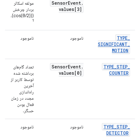
Sensor
Event
.
مولفه اسکالر
values[3]
بردار چرخش
((cos(θ/2)).
1
TYPE
_
ناموجود
ناموجود
ن
SIGNIFICANT
_
MOTION
Sensor
Event
.
TYPE
_
STEP
_
تعداد گام‌های
م
values[0]
COUNTER
برداشته شده
توسط کاربر از
آخرین
راه‌اندازی
مجدد در زمان
فعال بودن
حسگر.
TYPE
_
STEP
_
ناموجود
ناموجود
ن
DETECTOR