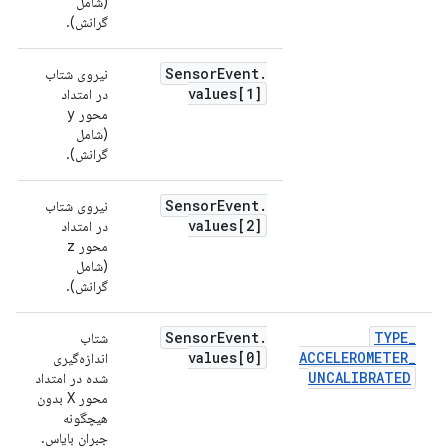
(شامل
گرانش).
Sensor
Event
.
نیروی شتاب
values[1]
در امتداد
محور y
(شامل
گرانش).
Sensor
Event
.
نیروی شتاب
values[2]
در امتداد
محور z
(شامل
گرانش).
Sensor
Event
.
TYPE
_
شتاب
م
values[0]
ACCELEROMETER
_
اندازه‌گیری
UNCALIBRATED
شده در امتداد
محور X بدون
هیچگونه
جبران بایاس.