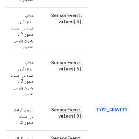
Sensor
Event
.
شتاب
values[4]
اندازه‌گیری
شده در امتداد
محور Y با
جبران بایاس
تخمینی.
Sensor
Event
.
شتاب
values[5]
اندازه‌گیری
شده در امتداد
محور Z با
جبران بایاس
تخمینی.
Sensor
Event
.
TYPE
_
GRAVITY
نیروی گرانش
م
values[0]
در امتداد
محور x.
Sensor
Event
.
نیروی گرانش