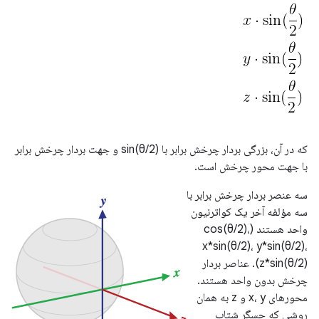
که در آن، بزرگی بردار چرخش برابر با sin(θ/2) و جهت بردار چرخش برابر
با جهت محور چرخش است.
سه عنصر بردار چرخش برابر با
سه مؤلفه آخر یک کواترنیون
واحد هستند (cos(θ/2)،
x*sin(θ/2)، y*sin(θ/2)،
z*sin(θ/2)). عناصر بردار
چرخش بدون واحد هستند.
محورهای x، y و z به همان
روشی که حسگر شتاب