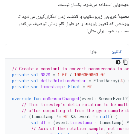
جهت‌یابی استفاده می‌شود، یکسان نیست.
معمولاً خروجی ژیروسکوپ با گذشت زمان انتگرال‌گیری می‌شود تا
چرخشی که تغییر زاویه‌ها را در طول گام زمانی توصیف می‌کند،
محاسبه شود. برای مثال:
کاتلین
جاوا
// Create a constant to convert nanoseconds to seco
private
val
NS2S
=
1.0f
/
1000000000.0f
private
val
deltaRotationVector
=
FloatArray
(
4
)
{
private
var
timestamp
:
Float
=
0f
override
fun
onSensorChanged
(
event
:
SensorEvent?)
// This timestep's delta rotation to be multip
// after computing it from the gyro sample dat
if
(
timestamp
!=
0f
 && 
event
!=
null
)
{
val
dT
=
(
event
.
timestamp
-
timestamp
)
*
N
// Axis of the rotation sample, not normal