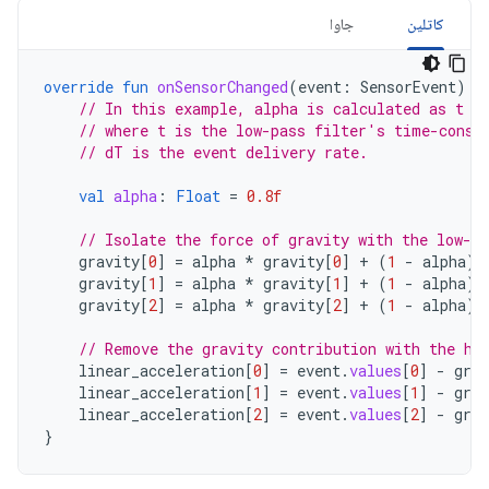
کاتلین
جاوا
override
fun
onSensorChanged
(
event
:
SensorEvent
)
{
// In this example, alpha is calculated as t /
// where t is the low-pass filter's time-const
// dT is the event delivery rate.
val
alpha
:
Float
=
0.8f
// Isolate the force of gravity with the low-pa
gravity
[
0
]
=
alpha
*
gravity
[
0
]
+
(
1
-
alpha
)
gravity
[
1
]
=
alpha
*
gravity
[
1
]
+
(
1
-
alpha
)
gravity
[
2
]
=
alpha
*
gravity
[
2
]
+
(
1
-
alpha
)
// Remove the gravity contribution with the hi
linear_acceleration
[
0
]
=
event
.
values
[
0
]
-
grav
linear_acceleration
[
1
]
=
event
.
values
[
1
]
-
grav
linear_acceleration
[
2
]
=
event
.
values
[
2
]
-
grav
}