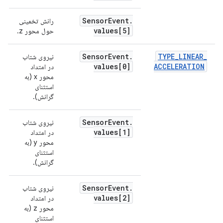
Sensor
Event
.
رانش تخمینی
values[5]
حول محور z.
Sensor
Event
.
TYPE
_
LINEAR
_
نیروی شتاب
م
values[0]
ACCELERATION
در امتداد
محور x (به
استثنای
گرانش).
Sensor
Event
.
نیروی شتاب
values[1]
در امتداد
محور y (به
استثنای
گرانش).
Sensor
Event
.
نیروی شتاب
values[2]
در امتداد
محور z (به
استثنای