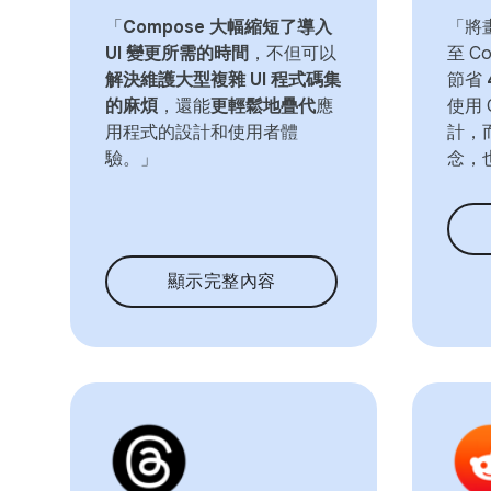
「
Compose 大幅縮短了導入
「將
UI 變更所需的時間
，不但可以
至 C
解決維護大型複雜 UI 程式碼集
節省
的麻煩
，還能
更輕鬆地疊代
應
使用 
用程式的設計和使用者體
計，
驗。」
念，
顯示完整內容