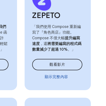
ZEPETO
我們
「我們使用 Compose 重新編
e 函
寫了『角色商店』功能。
許
Compose 不僅大幅
提升編寫
輕鬆
速度
，還
將需要編寫的程式碼
」
數量減少了超過 10%
。」
觀看影片
顯示完整內容