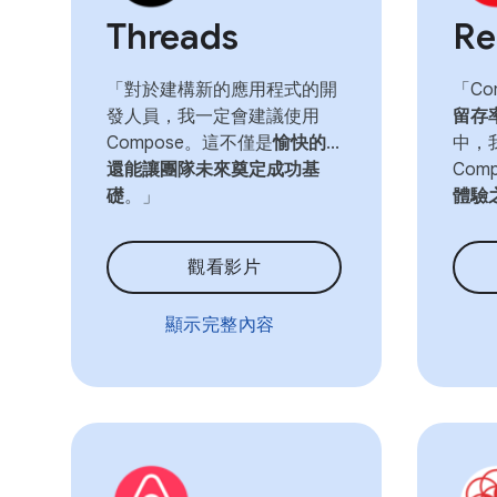
Threads
Re
「對於建構新的應用程式的開
「Co
發人員，我一定會建議使用
留存
Compose。這不僅是
愉快的
...
中，
還能讓團隊未來奠定成功基
Comp
礎
。」
體驗
觀看影片
顯示完整內容