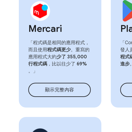
Mercari
Pl
「程式碼是相同的應用程式，
「Co
而且使用
程式碼更少
。重寫的
發人
應用程式大約
少了 355,000
程式
行程式碼
，比以往少了
69%
進步
。」
顯示完整內容