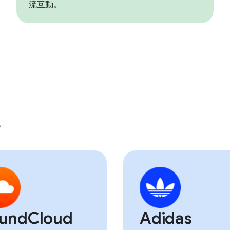
流互動。
。
undCloud
Adidas