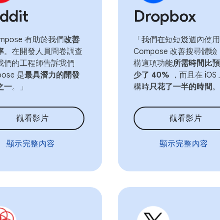
ddit
Dropbox
mpose 有助於我們
改善
「我們在短短幾週內使用
率
。在開發人員問卷調查
Compose 改善搜尋體
我們的工程師告訴我們
構這項功能
所需時間比預
ose 是
最具潛力的開發
少了 40%
，而且在 iOS
之一
。」
構時
只花了一半的時間
。
觀看影片
觀看影片
顯示完整內容
顯示完整內容