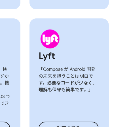
Lyft
、検
「Compose が Android 開発
ずか
の未来を担うことは明白で
。機
す。
必要なコードが少なく
、
理解も保守も簡単です
。」
OS で
でき