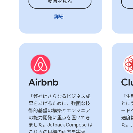
動画を見る
詳細
Airbnb
Cl
「弊社はさらなるビジネス成
「生
果をあげるために、強固な技
とに
術的基盤の構築とエンジニア
ード
の能力開発に重点を置いてき
速度
ました。Jetpack Compose は
た。
これらの目標の両方を実現