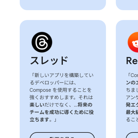
スレッド
Re
「新しいアプリを構築してい
「Co
るデベロッパーには、
ンの
Compose を使用することを
ちま
強くおすすめします。それは
アンケ
楽しい
だけでなく、...
将来の
発エ
チームを成功に導くために役
最大
立ちます
。」
るこ