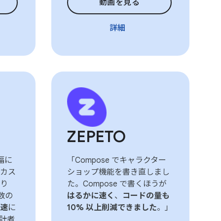
動画を見る
詳細
ZEPETO
幅に
「Compose でキャラクター
カス
ショップ機能を書き直しまし
り
た。Compose で書くほうが
関数の
はるかに速く
、
コードの量も
速
に
10% 以上削減できました
。」
計者