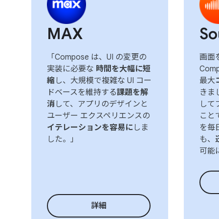
MAX
So
「Compose は、UI の変更の
画面を
実装に必要な
時間を大幅に短
Com
縮
し、大規模で複雑な UI コー
最大
ドベースを維持する
課題を解
きまし
消
して、アプリのデザインと
して
ユーザー エクスペリエンスの
こと
イテレーションを容易に
しま
を毎
した。」
も、
可能
詳細