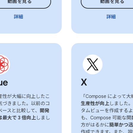
動画を見る
動画を見る
詳細
詳細
ue
X
産性が大幅に向上したこ
「Compose によって大
気づきました。以前のコ
生産性が向上
しました。
ベースと比較して、
開発
タムビューを作成するよ
は最大で 3 倍向上
しまし
も、Compose 可能な
」
方がはるかに
簡単かつ迅
作成できます。また、設