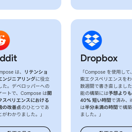
ddit
Dropbox
mpose は、
リテンショ
「Compose を使用して
エンジニアリング
に役立
索エクスペリエンスをわ
した。デベロッパーへの
数週間で書き直しました
ートで、Compose は
開
能の構築には
予想よりも
クスペリエンスにおける
40% 短い時間
で済み、i
級の改善点
のひとつであ
は
半分未満の時間
で構築
とがわかりました。」
ました。」