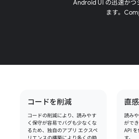
Android UI 
ます。Co
コードを削減
直感
コードの削減により、読みやす
読みや
く保守が容易でバグも少なくな
ができ
るため、独自のアプリ エクスペ
API
リエンスの構築により多くの時
す。