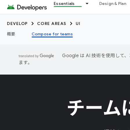
Essentials
Design & Plan
DEVELOP
CORE AREAS
UI
概要
Compose for teams
Google は AI 技術を使
ます。
チームに