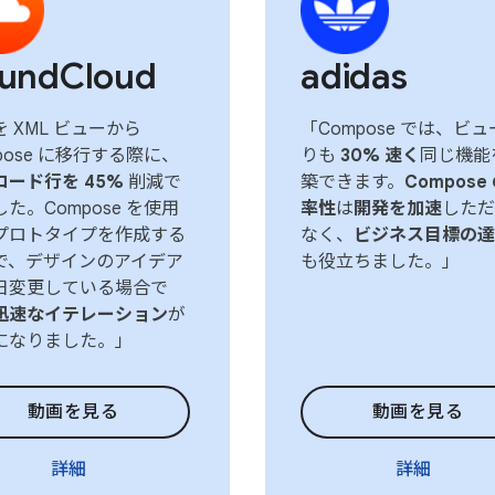
undCloud
adidas
 XML ビューから
「Compose では、ビ
pose に移行する際に、
りも
30% 速く
同じ機能
コード行を 45%
削減で
築できます。
Compose
た。Compose を使用
率性
は
開発を加速
しただ
プロトタイプを作成する
なく、
ビジネス目標の達
で、デザインのアイデア
も役立ちました。」
日変更している場合で
迅速なイテレーション
が
になりました。」
動画を見る
動画を見る
詳細
詳細