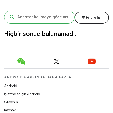
filter_list
Filtreler
Hiçbir sonuç bulunamadı.
ANDROID HAKKINDA DAHA FAZLA
Android
İşletmeler için Android
Güvenlik
Kaynak