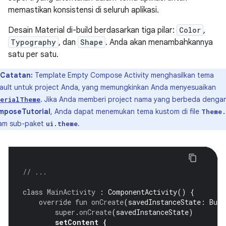
memastikan konsistensi di seluruh aplikasi.
Desain Material di-build berdasarkan tiga pilar:
Color
,
Typography
, dan
Shape
. Anda akan menambahkannya
satu per satu.
Catatan:
Template Empty Compose Activity menghasilkan tema
ault untuk project Anda, yang memungkinkan Anda menyesuaikan
. Jika Anda memberi project nama yang berbeda denga
erialTheme
mposeTutorial
, Anda dapat menemukan tema kustom di file
Theme.
am sub-paket
.
ui.theme
// ...
class
MainActivity
:
ComponentActivity
()
{
override
fun
onCreate
(
savedInstanceState
:
Bund
super
.
onCreate
(
savedInstanceState
)
setContent
{