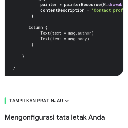
painter
=
painterResource
(
R
.
drawable
contentDescription
=
"Contact profil
)
Column
{
Text
(
text
=
msg
.
author
)
Text
(
text
=
msg
.
body
)
}
}
}
TAMPILKAN PRATINJAU
Mengonfigurasi tata letak Anda