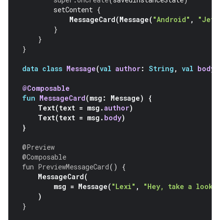
setContent
{
MessageCard
(
Message
(
"Android"
,
"Jetp
}
}
}
data
class
Message
(
val
author
:
String
,
val
body
:
@Composable
fun
MessageCard
(
msg
:
Message
)
{
Text
(
text
=
msg
.
author
)
Text
(
text
=
msg
.
body
)
}
@Preview
@Composable
fun
PreviewMessageCard
()
{
MessageCard
(
msg
=
Message
(
"Lexi"
,
"Hey, take a look 
)
}