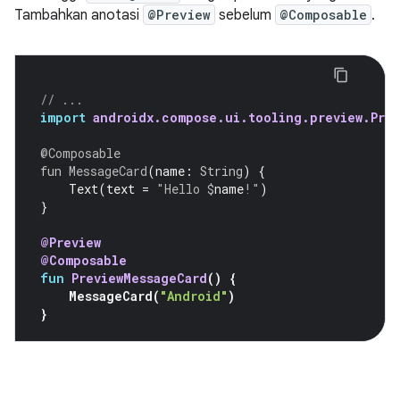
Tambahkan anotasi
@Preview
sebelum
@Composable
.
// ...
import
androidx.compose.ui.tooling.preview.Prev
@Composable
fun
MessageCard
(
name
:
String
)
{
Text
(
text
=
"Hello 
$
name
!"
)
}
@Preview
@Composable
fun
PreviewMessageCard
()
{
MessageCard
(
"Android"
)
}