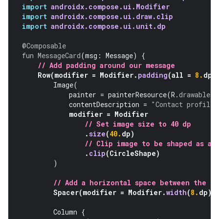
import
androidx.compose.ui.Modifier
import
androidx.compose.ui.draw.clip
import
androidx.compose.ui.unit.dp
@Composable
fun
MessageCard
(
msg
:
Message
)
{
// Add padding around our message
Row
(
modifier
=
Modifier
.
padding
(
all
=
8.
dp
)
Image
(
painter
=
painterResource
(
R
.
drawable
.
p
contentDescription
=
"Contact profile 
modifier
=
Modifier
// Set image size to 40 dp
.
size
(
40.
dp
)
// Clip image to be shaped as a 
.
clip
(
CircleShape
)
)
// Add a horizontal space between the i
Spacer
(
modifier
=
Modifier
.
width
(
8.
dp
))
Column
{