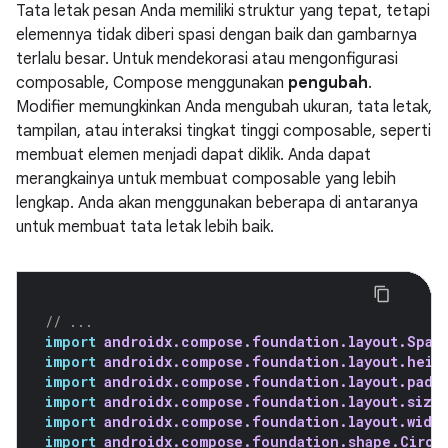
Tata letak pesan Anda memiliki struktur yang tepat, tetapi
elemennya tidak diberi spasi dengan baik dan gambarnya
terlalu besar. Untuk mendekorasi atau mengonfigurasi
composable, Compose menggunakan
pengubah
.
Modifier memungkinkan Anda mengubah ukuran, tata letak,
tampilan, atau interaksi tingkat tinggi composable, seperti
membuat elemen menjadi dapat diklik. Anda dapat
merangkainya untuk membuat composable yang lebih
lengkap. Anda akan menggunakan beberapa di antaranya
untuk membuat tata letak lebih baik.
// ...
import
androidx.compose.foundation.layout.Spac
import
androidx.compose.foundation.layout.heig
import
androidx.compose.foundation.layout.padd
import
androidx.compose.foundation.layout.size
import
androidx.compose.foundation.layout.widt
import
androidx.compose.foundation.shape.Circl