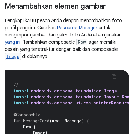
Menambahkan elemen gambar
Lengkapi kartu pesan Anda dengan menambahkan foto
profil pengirim. Gunakan
Resource Manager
untuk
mengimpor gambar dari galeri foto Anda atau gunakan
yang ini
. Tambahkan composable
Row
agar memiliki
desain yang terstruktur dengan baik dan composable
Image
di dalamnya.
// ...
import
androidx.compose.foundation.Image
import
androidx.compose.foundation.layout.Row
import
androidx.compose.ui.res.painterResource
@Composable
fun
MessageCard
(
msg
:
Message
)
{
Row
{
Image
(