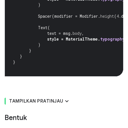
)
Spacer
(
modifier
=
Modifier
.
height
(
4.
dp
Text
(
text
=
msg
.
body
,
style
=
MaterialTheme
.
typography
.
)
}
}
}
TAMPILKAN PRATINJAU
Bentuk