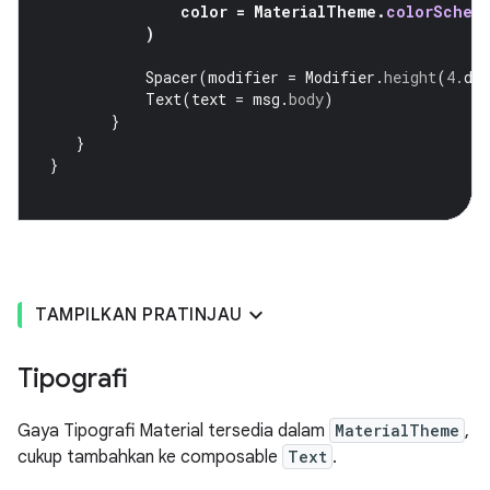
color
=
MaterialTheme
.
colorSchem
)
Spacer
(
modifier
=
Modifier
.
height
(
4.
dp
Text
(
text
=
msg
.
body
)
}
}
}
TAMPILKAN PRATINJAU
Tipografi
Gaya Tipografi Material tersedia dalam
MaterialTheme
,
cukup tambahkan ke composable
Text
.