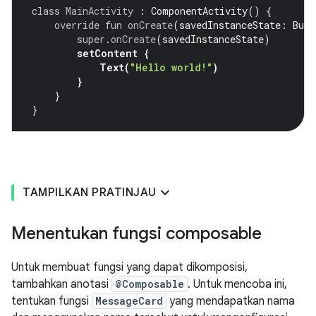
class
MainActivity
:
ComponentActivity
()
{
override
fun
onCreate
(
savedInstanceState
:
Bund
super
.
onCreate
(
savedInstanceState
)
setContent
{
Text
(
"Hello world!"
)
}
}
}
TAMPILKAN PRATINJAU
Menentukan fungsi composable
Untuk membuat fungsi yang dapat dikomposisi,
tambahkan anotasi
@Composable
. Untuk mencoba ini,
tentukan fungsi
MessageCard
yang mendapatkan nama