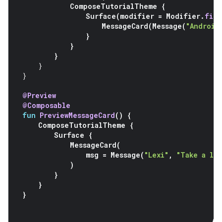
ComposeTutorialTheme
{
Surface
(
modifier
=
Modifier
.
fill
MessageCard
(
Message
(
"Android
}
}
}
}
}
@Preview
@Composable
fun
PreviewMessageCard
()
{
ComposeTutorialTheme
{
Surface
{
MessageCard
(
msg
=
Message
(
"Lexi"
,
"Take a lo
)
}
}
}