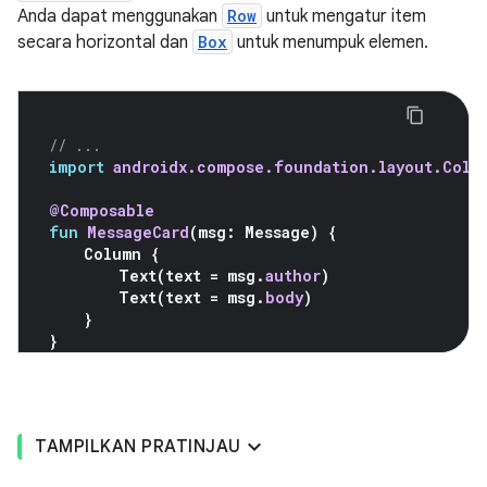
Anda dapat menggunakan
Row
untuk mengatur item
secara horizontal dan
Box
untuk menumpuk elemen.
// ...
import
androidx.compose.foundation.layout.Colu
@Composable
fun
MessageCard
(
msg
:
Message
)
{
Column
{
Text
(
text
=
msg
.
author
)
Text
(
text
=
msg
.
body
)
}
}
TAMPILKAN PRATINJAU