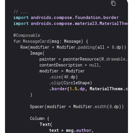
// ...
import
androidx.compose.foundation.border
import
androidx.compose.material3.MaterialTheme
@Composable
fun
MessageCard
(
msg
:
Message
)
{
Row
(
modifier
=
Modifier
.
padding
(
all
=
8.
dp
))
{
Image
(
painter
=
painterResource
(
R
.
drawable
.
pr
contentDescription
=
null
,
modifier
=
Modifier
.
size
(
40.
dp
)
.
clip
(
CircleShape
)
.
border
(
1.5
.
dp
,
MaterialTheme
.
co
)
Spacer
(
modifier
=
Modifier
.
width
(
8.
dp
))
Column
{
Text
(
text
=
msg
.
author
,