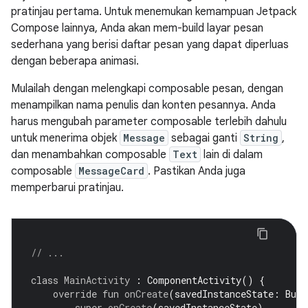
pratinjau pertama. Untuk menemukan kemampuan Jetpack
Compose lainnya, Anda akan mem-build layar pesan
sederhana yang berisi daftar pesan yang dapat diperluas
dengan beberapa animasi.
Mulailah dengan melengkapi composable pesan, dengan
menampilkan nama penulis dan konten pesannya. Anda
harus mengubah parameter composable terlebih dahulu
untuk menerima objek
Message
sebagai ganti
String
,
dan menambahkan composable
Text
lain di dalam
composable
MessageCard
. Pastikan Anda juga
memperbarui pratinjau.
// ...
class
MainActivity
:
ComponentActivity
()
{
override
fun
onCreate
(
savedInstanceState
:
Bund
super
.
onCreate
(
savedInstanceState
)