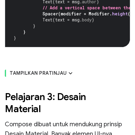
Text
(
text
=
msg
.
author
)
// Add a vertical space between the 
Spacer
(
modifier
=
Modifier
.
height
(
4
Text
(
text
=
msg
.
body
)
}
}
}
TAMPILKAN PRATINJAU
Pelajaran 3: Desain
Material
Compose dibuat untuk mendukung prinsip
Desain Material. Banyak elemen UI-nya