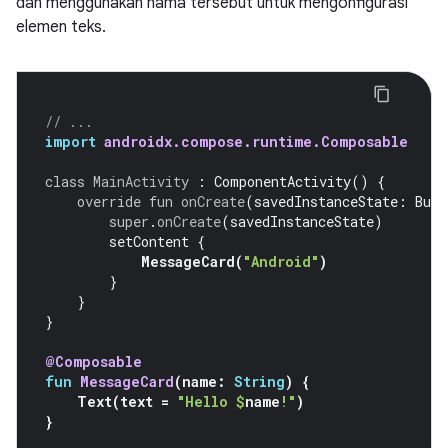
dan menggunakan nama tersebut untuk mengonfigurasi
elemen teks.
// ...
import
androidx.compose.runtime.Composable
class
MainActivity
:
ComponentActivity
()
{
override
fun
onCreate
(
savedInstanceState
:
Bund
super
.
onCreate
(
savedInstanceState
)
setContent
{
MessageCard
(
"Android"
)
}
}
}
@Composable
fun
MessageCard
(
name
:
String
)
{
Text
(
text
=
"Hello 
$
name
!"
)
}