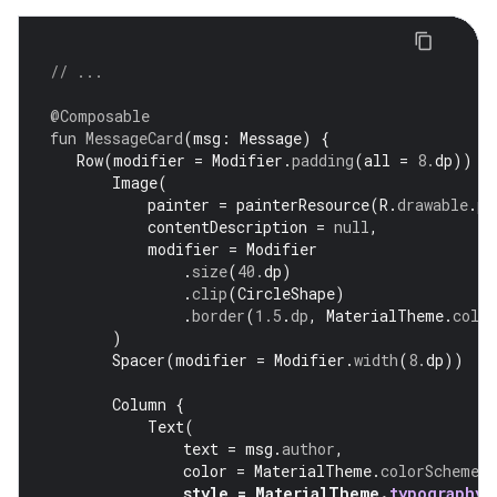
// ...
@Composable
fun
MessageCard
(
msg
:
Message
)
{
Row
(
modifier
=
Modifier
.
padding
(
all
=
8.
dp
))
{
Image
(
painter
=
painterResource
(
R
.
drawable
.
pr
contentDescription
=
null
,
modifier
=
Modifier
.
size
(
40.
dp
)
.
clip
(
CircleShape
)
.
border
(
1.5
.
dp
,
MaterialTheme
.
colo
)
Spacer
(
modifier
=
Modifier
.
width
(
8.
dp
))
Column
{
Text
(
text
=
msg
.
author
,
color
=
MaterialTheme
.
colorScheme
.
s
style
=
MaterialTheme
.
typography
.