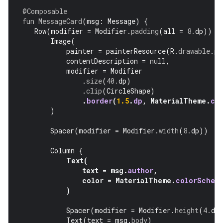
@Composable
fun
MessageCard
(
msg
:
Message
)
{
Row
(
modifier
=
Modifier
.
padding
(
all
=
8.
dp
))
{
Image
(
painter
=
painterResource
(
R
.
drawable
.
pr
contentDescription
=
null
,
modifier
=
Modifier
.
size
(
40.
dp
)
.
clip
(
CircleShape
)
.
border
(
1.5
.
dp
,
MaterialTheme
.
co
)
Spacer
(
modifier
=
Modifier
.
width
(
8.
dp
))
Column
{
Text
(
text
=
msg
.
author
,
color
=
MaterialTheme
.
colorSchem
)
Spacer
(
modifier
=
Modifier
.
height
(
4.
dp
Text
(
text
=
msg
.
body
)