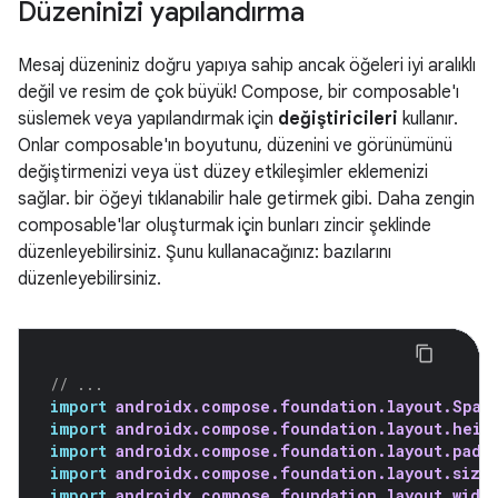
Düzeninizi yapılandırma
Mesaj düzeniniz doğru yapıya sahip ancak öğeleri iyi aralıklı
değil ve resim de çok büyük! Compose, bir composable'ı
süslemek veya yapılandırmak için
değiştiricileri
kullanır.
Onlar composable'ın boyutunu, düzenini ve görünümünü
değiştirmenizi veya üst düzey etkileşimler eklemenizi
sağlar. bir öğeyi tıklanabilir hale getirmek gibi. Daha zengin
composable'lar oluşturmak için bunları zincir şeklinde
düzenleyebilirsiniz. Şunu kullanacağınız: bazılarını
düzenleyebilirsiniz.
// ...
import
androidx.compose.foundation.layout.Spac
import
androidx.compose.foundation.layout.heig
import
androidx.compose.foundation.layout.padd
import
androidx.compose.foundation.layout.size
import
androidx.compose.foundation.layout.widt