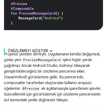
@Preview
@Composable
fun
PreviewMessageCard
()
{
MessageCard
(
"Android"
)
}
ÖNIZLEMEYI GÖSTER
Projenizi yeniden derleyin. Uygulamanın kendisi değişmedi,
çünkü yeni
PreviewMessageCard
işlevi hiçbir yerde
çağrılmaz Ancak Android Studio, bölmeyi tıklayarak
genişletebileceğiniz bir önizleme penceresi ekler.
(tasarım/kod) görünümüne gidin. Bu pencerede,
composable tarafından oluşturulan kullanıcı arayüzü
öğelerinin
@Preview
ek açıklamasıyla işaretlenen işlevler.
Güncellemek için görüntülemek için önizleme penceresinin
üst kısmındaki yenile düğmesini tıklayın.