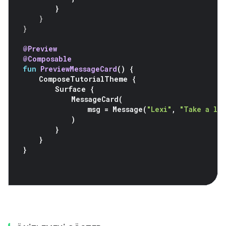
}
}
}
@Preview
@Composable
fun
PreviewMessageCard
()
{
ComposeTutorialTheme
{
Surface
{
MessageCard
(
msg
=
Message
(
"Lexi"
,
"Take a lo
)
}
}
}