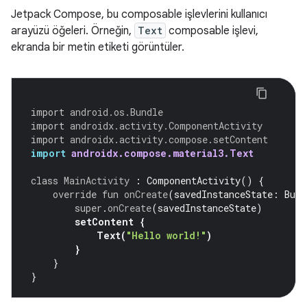
Jetpack Compose, bu composable işlevlerini kullanıcı
arayüzü öğeleri. Örneğin,
Text
composable işlevi,
ekranda bir metin etiketi görüntüler.
import
android.os.Bundle
import
androidx.activity.ComponentActivity
import
androidx.activity.compose.setContent
import
androidx.compose.material3.Text
class
MainActivity
:
ComponentActivity
()
{
override
fun
onCreate
(
savedInstanceState
:
Bund
super
.
onCreate
(
savedInstanceState
)
setContent
{
Text
(
"Hello world!"
)
}
}
}