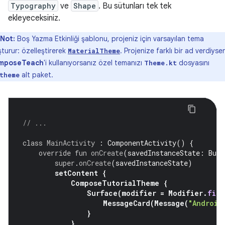
Typography
ve
Shape
. Bu sütunları tek tek
ekleyeceksiniz.
Not:
Boş Yazma Etkinliği şablonu, projeniz için varsayılan tema
şturur: özelleştirerek
. Projenize farklı bir ad verdiyse
MaterialTheme
mposeTeach
'i kullanıyorsanız özel temanızı
dosyasını
Theme.kt
alt paket.
theme
// ...
class
MainActivity
:
ComponentActivity
()
{
override
fun
onCreate
(
savedInstanceState
:
Bund
super
.
onCreate
(
savedInstanceState
)
setContent
{
ComposeTutorialTheme
{
Surface
(
modifier
=
Modifier
.
fill
MessageCard
(
Message
(
"Android
}
}