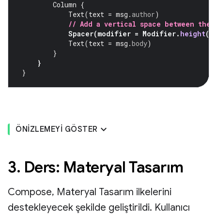
Column
{
Text
(
text
=
msg
.
author
)
// Add a vertical space between the 
Spacer
(
modifier
=
Modifier
.
height
(
4
Text
(
text
=
msg
.
body
)
}
}
}
ÖNIZLEMEYI GÖSTER
3. Ders: Materyal Tasarım
Compose, Materyal Tasarım ilkelerini
destekleyecek şekilde geliştirildi. Kullanıcı