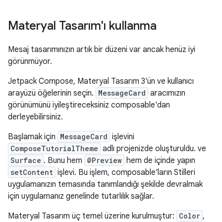
Materyal Tasarım'ı kullanma
Mesaj tasarımınızın artık bir düzeni var ancak henüz iyi
görünmüyor.
Jetpack Compose, Materyal Tasarım 3'ün ve kullanıcı
arayüzü öğelerinin seçin.
MessageCard
aracımızın
görünümünü iyileştireceksiniz composable'dan
derleyebilirsiniz.
Başlamak için
MessageCard
işlevini
ComposeTutorialTheme
adlı projenizde oluşturuldu. ve
Surface
. Bunu hem
@Preview
hem de içinde yapın
setContent
işlevi. Bu işlem, composable'ların Stilleri
uygulamanızın temasında tanımlandığı şekilde devralmak
için uygulamanız genelinde tutarlılık sağlar.
Materyal Tasarım üç temel üzerine kurulmuştur:
Color
,