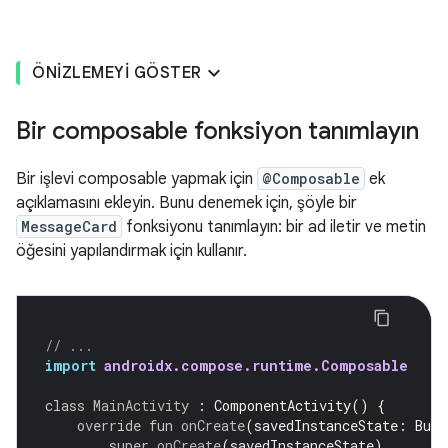
ÖNIZLEMEYI GÖSTER
Bir composable fonksiyon tanımlayın
Bir işlevi composable yapmak için
@Composable
ek
açıklamasını ekleyin. Bunu denemek için, şöyle bir
MessageCard
fonksiyonu tanımlayın: bir ad iletir ve metin
öğesini yapılandırmak için kullanır.
// ...
import
androidx.compose.runtime.Composable
class
MainActivity
:
ComponentActivity
()
{
override
fun
onCreate
(
savedInstanceState
:
Bund
super
.
onCreate
(
savedInstanceState
)