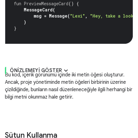
fun
PreviewMessageCard
()
{
MessageCard
(
msg
=
Message
(
"Lexi"
,
"Hey, take a look 
)
}
ÖNIZLEMEYI GÖSTER
Bu kod, içerik görünümü içinde iki metin öğesi oluşturur.
Ancak, proje yönetiminde metin öğeleri birbirinin üzerine
çizildiğinde, bunların nasıl düzenleneceğiyle ilgili herhangi bir
bilgi metni okunmaz hale getirir.
Sütun Kullanma