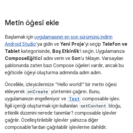
Metin öğesi ekle
Başlamak için
uygulamasının en son sürümünü indirin
Android Studio
'ya gidin ve
Yeni Proje
'yi seçip
Telefon ve
Tablet
kategorisinde,
Boş Etkinlik
'i seçin. Uygulamanıza
ComposeEğitici
adını verin ve
Son
'u tıklayın. Varsayılan
şablonunda zaten bazı Compose öğeleri vardır, ancak bu
eğiticide öğeyi oluşturma adımında adım adım.
Öncelikle, izleyicilerinize "Hello world!" bir metin öğesi
ekleyerek
onCreate
yöntemini çağırın. Bunu,
uygulamanızın engelleniyor ve
Text
composable işlev.
İlgili içeriği oluşturmak için kullanılan
setContent
bloğu,
etkinlik düzenini nerede tanımlar? composable işlevler
çağrılır. Özelleştirilebilir işlevler yalnızca diğer
composable'lardan çağrılabilir işlevlerine dahildir.