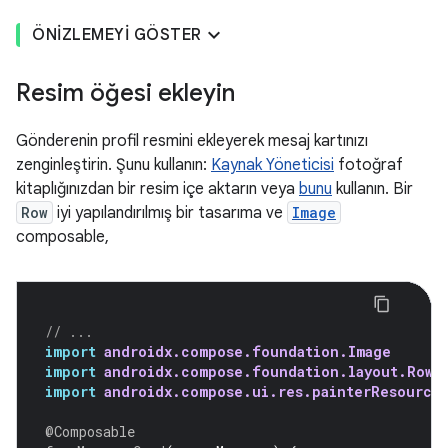
ÖNIZLEMEYI GÖSTER
Resim öğesi ekleyin
Gönderenin profil resmini ekleyerek mesaj kartınızı
zenginleştirin. Şunu kullanın:
Kaynak Yöneticisi
fotoğraf
kitaplığınızdan bir resim içe aktarın veya
bunu
kullanın. Bir
Row
iyi yapılandırılmış bir tasarıma ve
Image
composable,
// ...
import
androidx.compose.foundation.Image
import
androidx.compose.foundation.layout.Row
import
androidx.compose.ui.res.painterResource
@Composable