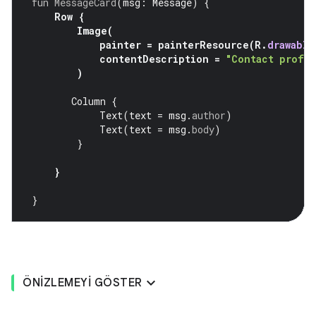
fun
MessageCard
(
msg
:
Message
)
{
Row
{
Image
(
painter
=
painterResource
(
R
.
drawable
contentDescription
=
"Contact profil
)
Column
{
Text
(
text
=
msg
.
author
)
Text
(
text
=
msg
.
body
)
}
}
}
ÖNIZLEMEYI GÖSTER