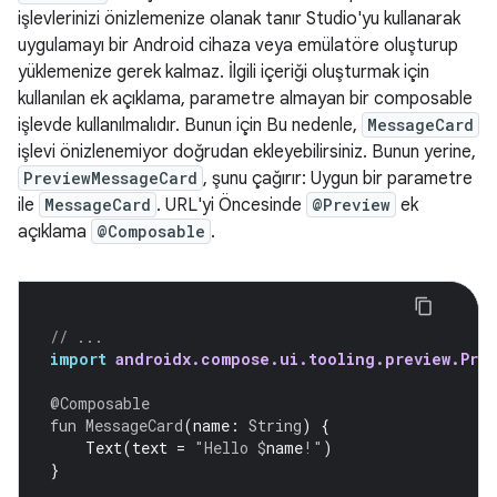
işlevlerinizi önizlemenize olanak tanır Studio'yu kullanarak
uygulamayı bir Android cihaza veya emülatöre oluşturup
yüklemenize gerek kalmaz. İlgili içeriği oluşturmak için
kullanılan ek açıklama, parametre almayan bir composable
işlevde kullanılmalıdır. Bunun için Bu nedenle,
MessageCard
işlevi önizlenemiyor doğrudan ekleyebilirsiniz. Bunun yerine,
PreviewMessageCard
, şunu çağırır: Uygun bir parametre
ile
MessageCard
. URL'yi Öncesinde
@Preview
ek
açıklama
@Composable
.
// ...
import
androidx.compose.ui.tooling.preview.Prev
@Composable
fun
MessageCard
(
name
:
String
)
{
Text
(
text
=
"Hello 
$
name
!"
)
}