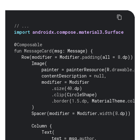
// ...
import
androidx.compose.material3.Surface
@Composable
fun
MessageCard
(
msg
:
Message
)
{
Row
(
modifier
=
Modifier
.
padding
(
all
=
8.
dp
))
{
Image
(
painter
=
painterResource
(
R
.
drawable
.
pr
contentDescription
=
null
,
modifier
=
Modifier
.
size
(
40.
dp
)
.
clip
(
CircleShape
)
.
border
(
1.5
.
dp
,
MaterialTheme
.
colo
)
Spacer
(
modifier
=
Modifier
.
width
(
8.
dp
))
Column
{
Text
(
text
=
msg
.
author
,