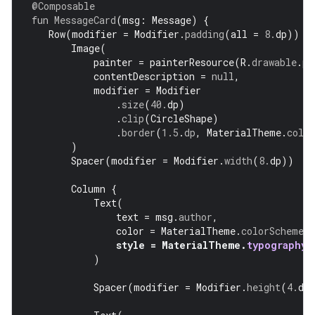
@Composable
fun
MessageCard
(
msg
:
Message
)
{
Row
(
modifier
=
Modifier
.
padding
(
all
=
8.
dp
))
{
Image
(
painter
=
painterResource
(
R
.
drawable
.
pr
contentDescription
=
null
,
modifier
=
Modifier
.
size
(
40.
dp
)
.
clip
(
CircleShape
)
.
border
(
1.5
.
dp
,
MaterialTheme
.
colo
)
Spacer
(
modifier
=
Modifier
.
width
(
8.
dp
))
Column
{
Text
(
text
=
msg
.
author
,
color
=
MaterialTheme
.
colorScheme
.
s
style
=
MaterialTheme
.
typography
.
)
Spacer
(
modifier
=
Modifier
.
height
(
4.
dp