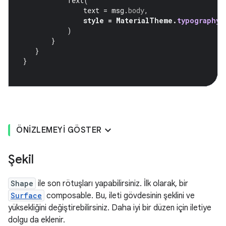
Text
(
text
=
msg
.
body
,
style
=
MaterialTheme
.
typography
.
)
}
}
}
ÖNIZLEMEYI GÖSTER
Şekil
Shape
ile son rötuşları yapabilirsiniz. İlk olarak, bir
Surface
composable. Bu, ileti gövdesinin şeklini ve
yüksekliğini değiştirebilirsiniz. Daha iyi bir düzen için iletiye
dolgu da eklenir.