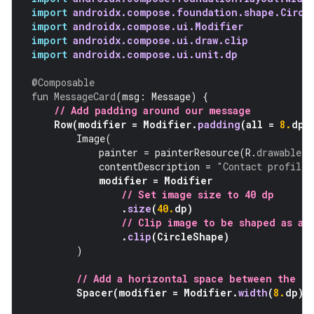
import
androidx.compose.foundation.shape.Circl
import
androidx.compose.ui.Modifier
import
androidx.compose.ui.draw.clip
import
androidx.compose.ui.unit.dp
@Composable
fun
MessageCard
(
msg
:
Message
)
{
// Add padding around our message
Row
(
modifier
=
Modifier
.
padding
(
all
=
8.
dp
)
Image
(
painter
=
painterResource
(
R
.
drawable
.
p
contentDescription
=
"Contact profile 
modifier
=
Modifier
// Set image size to 40 dp
.
size
(
40.
dp
)
// Clip image to be shaped as a 
.
clip
(
CircleShape
)
)
// Add a horizontal space between the i
Spacer
(
modifier
=
Modifier
.
width
(
8.
dp
))