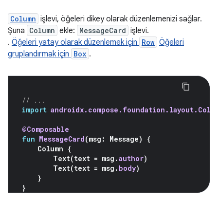
Column
işlevi, öğeleri dikey olarak düzenlemenizi sağlar.
Şuna
Column
ekle:
MessageCard
işlevi.
.
Öğeleri yatay olarak düzenlemek için
Row
Öğeleri
gruplandırmak için
Box
.
// ...
import
androidx.compose.foundation.layout.Colu
@Composable
fun
MessageCard
(
msg
:
Message
)
{
Column
{
Text
(
text
=
msg
.
author
)
Text
(
text
=
msg
.
body
)
}
}