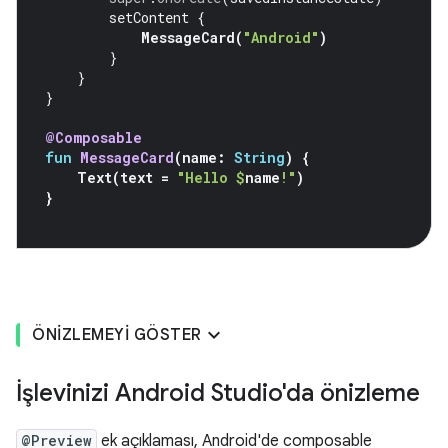
setContent
{
MessageCard
(
"Android"
)
}
}
}
@Composable
fun
MessageCard
(
name
:
String
)
{
Text
(
text
=
"Hello 
$
name
!"
)
}
ÖNIZLEMEYI GÖSTER
İşlevinizi Android Studio'da önizleme
@Preview
ek açıklaması, Android'de composable