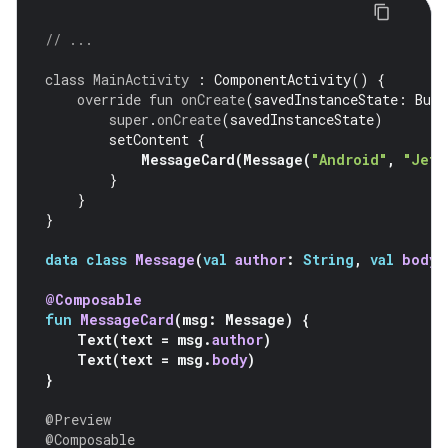
// ...
class
MainActivity
:
ComponentActivity
()
{
override
fun
onCreate
(
savedInstanceState
:
Bund
super
.
onCreate
(
savedInstanceState
)
setContent
{
MessageCard
(
Message
(
"Android"
,
"Jetp
}
}
}
data
class
Message
(
val
author
:
String
,
val
body
:
@Composable
fun
MessageCard
(
msg
:
Message
)
{
Text
(
text
=
msg
.
author
)
Text
(
text
=
msg
.
body
)
}
@Preview
@Composable