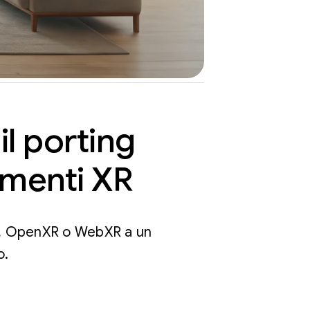
l porting
rumenti XR
ne, OpenXR o WebXR a un
o.