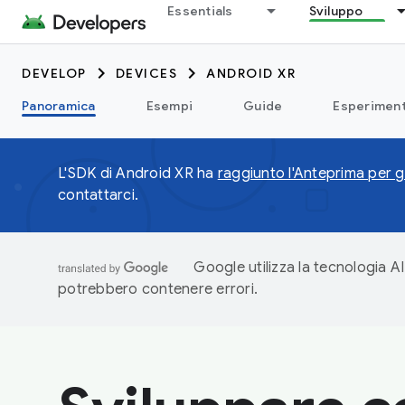
Essentials
Sviluppo
DEVELOP
DEVICES
ANDROID XR
Panoramica
Esempi
Guide
Esperiment
L'SDK di Android XR ha
raggiunto l'Anteprima per gl
contattarci.
Google utilizza la tecnologia AI
potrebbero contenere errori.