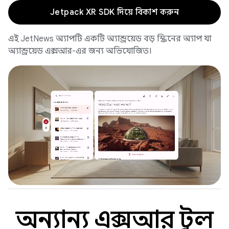
Jetpack XR SDK দিয়ে বিকাশ করুন
এই JetNews অ্যাপটি একটি অ্যান্ড্রয়েড বড় স্ক্রিনের অ্যাপ যা
অ্যান্ড্রয়েড এক্সআর-এর জন্য অভিযোজিত।
অন্যান্য এক্সআর টুল