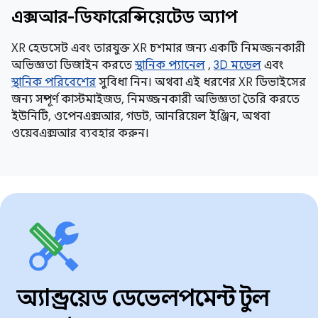
এক্সআর-ডিফারেন্সিয়েটেড অ্যাপ
XR হেডসেট এবং তারযুক্ত XR চশমার জন্য একটি নিমজ্জনকারী
অভিজ্ঞতা ডিজাইন করতে
স্থানিক প্যানেল
,
3D মডেল
এবং
স্থানিক পরিবেশের
সুবিধা নিন। অথবা এই ধরণের XR ডিভাইসের
জন্য সম্পূর্ণ কাস্টমাইজড, নিমজ্জনকারী অভিজ্ঞতা তৈরি করতে
ইউনিটি, ওপেনএক্সআর, গডট, আনরিয়েল ইঞ্জিন, অথবা
ওয়েবএক্সআর ব্যবহার করুন।
অ্যান্ড্রয়েড ডেভেলপমেন্ট টুল