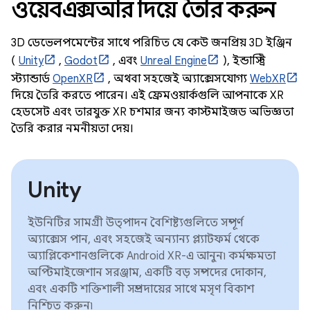
ওয়েবএক্সআর দিয়ে তৈরি করুন
3D ডেভেলপমেন্টের সাথে পরিচিত যে কেউ জনপ্রিয় 3D ইঞ্জিন
(
Unity
,
Godot
, এবং
Unreal Engine
), ইন্ডাস্ট্রি
স্ট্যান্ডার্ড
OpenXR
, অথবা সহজেই অ্যাক্সেসযোগ্য
WebXR
দিয়ে তৈরি করতে পারেন। এই ফ্রেমওয়ার্কগুলি আপনাকে XR
হেডসেট এবং তারযুক্ত XR চশমার জন্য কাস্টমাইজড অভিজ্ঞতা
তৈরি করার নমনীয়তা দেয়।
Unity
ইউনিটির সামগ্রী উত্পাদন বৈশিষ্ট্যগুলিতে সম্পূর্ণ
অ্যাক্সেস পান, এবং সহজেই অন্যান্য প্ল্যাটফর্ম থেকে
অ্যাপ্লিকেশানগুলিকে Android XR-এ আনুন৷ কর্মক্ষমতা
অপ্টিমাইজেশান সরঞ্জাম, একটি বড় সম্পদের দোকান,
এবং একটি শক্তিশালী সম্প্রদায়ের সাথে মসৃণ বিকাশ
নিশ্চিত করুন৷