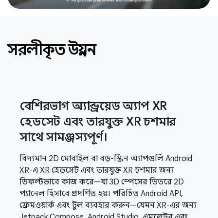
সরলীকৃত উন্নয়ন
বেশিরভাগ অ্যান্ড্রয়েড অ্যাপ XR
হেডসেট এবং তারযুক্ত XR চশমার
সাথে সামঞ্জস্যপূর্ণ।
বিদ্যমান 2D মোবাইল বা বড়-স্ক্রিন অ্যাপগুলি Android
XR-এ XR হেডসেট এবং তারযুক্ত XR চশমার জন্য
ডিফল্টভাবে কাজ করে—যা 3D স্পেসের ভিতরে 2D
প্যানেল হিসাবে প্রদর্শিত হয়। পরিচিত Android API,
ফ্রেমওয়ার্ক এবং টুল ব্যবহার করুন—যেমন XR-এর জন্য
Jetpack Compose, Android Studio, এমুলেটর এবং