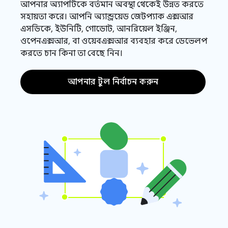
আপনার অ্যাপটিকে বর্তমান অবস্থা থেকেই উন্নত করতে
সহায়তা করে। আপনি অ্যান্ড্রয়েড জেটপ্যাক এক্সআর
এসডিকে, ইউনিটি, গোডোট, আনরিয়েল ইঞ্জিন,
ওপেনএক্সআর, বা ওয়েবএক্সআর ব্যবহার করে ডেভেলপ
করতে চান কিনা তা বেছে নিন।
আপনার টুল নির্বাচন করুন