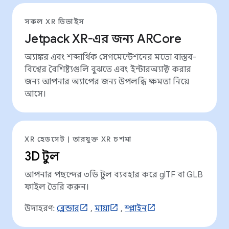
সকল XR ডিভাইস
Jetpack XR-এর জন্য ARCore
অ্যাঙ্কর এবং শব্দার্থিক সেগমেন্টেশনের মতো বাস্তব-
বিশ্বের বৈশিষ্ট্যগুলি বুঝতে এবং ইন্টারঅ্যাক্ট করার
জন্য আপনার অ্যাপের জন্য উপলব্ধি ক্ষমতা নিয়ে
আসে।
XR হেডসেট | তারযুক্ত XR চশমা
3D টুল
আপনার পছন্দের ৩ডি টুল ব্যবহার করে glTF বা GLB
ফাইল তৈরি করুন।
উদাহরণ:
ব্লেন্ডার
,
মায়া
,
স্প্লাইন