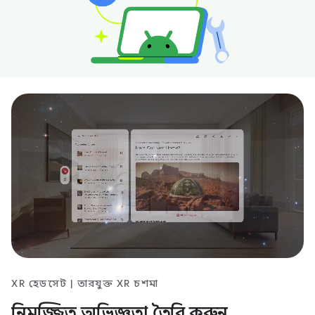
XR হেডসেট | তারযুক্ত XR চশমা
নিমজ্জিত অভিজ্ঞতা তৈরি করুন