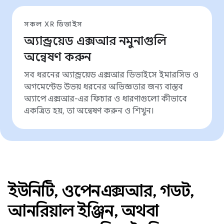
সকল XR ডিভাইস
অ্যান্ড্রয়েড এক্সআর নমুনাগুলি
অন্বেষণ করুন
সব ধরনের অ্যান্ড্রয়েড এক্সআর ডিভাইসে ইমারসিভ ও
অগমেন্টেড উভয় ধরনের অভিজ্ঞতার জন্য বাস্তব
অ্যাপে এক্সআর-এর ফিচার ও ধারণাগুলো কীভাবে
একত্রিত হয়, তা অন্বেষণ করুন ও শিখুন।
ইউনিটি, ওপেনএক্সআর, গডট,
আনরিয়াল ইঞ্জিন, অথবা