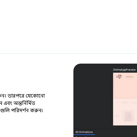
রুন। তারপরে যেকোনো
এবং অন্তর্নির্মিত
নগুলি পরিদর্শন করুন৷