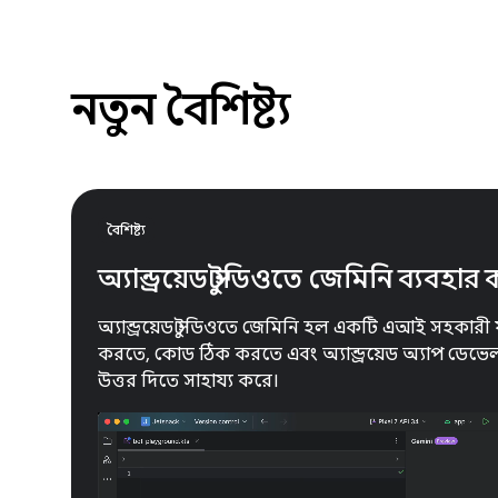
নতুন বৈশিষ্ট্য
বৈশিষ্ট্য
অ্যান্ড্রয়েড স্টুডিওতে জেমিনি ব্যবহার
অ্যান্ড্রয়েড স্টুডিওতে জেমিনি হল একটি এআই সহকা
করতে, কোড ঠিক করতে এবং অ্যান্ড্রয়েড অ্যাপ ডেভেলপম
উত্তর দিতে সাহায্য করে।