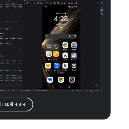
িমিং চেষ্টা করুন