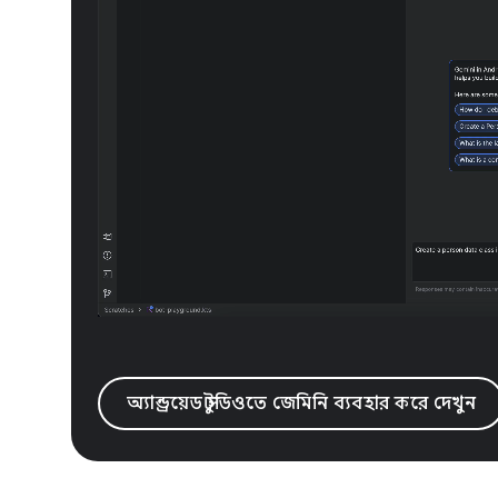
অ্যান্ড্রয়েড স্টুডিওতে জেমিনি ব্যবহার করে দেখুন