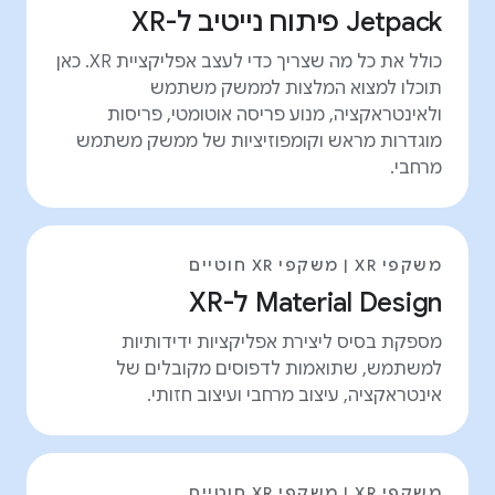
Jetpack פיתוח נייטיב ל-XR
כולל את כל מה שצריך כדי לעצב אפליקציית XR. כאן
תוכלו למצוא המלצות לממשק משתמש
ולאינטראקציה, מנוע פריסה אוטומטי, פריסות
מוגדרות מראש וקומפוזיציות של ממשק משתמש
מרחבי.
משקפי XR | משקפי XR חוטיים
Material Design ל-XR
מספקת בסיס ליצירת אפליקציות ידידותיות
למשתמש, שתואמות לדפוסים מקובלים של
אינטראקציה, עיצוב מרחבי ועיצוב חזותי.
משקפי XR | משקפי XR חוטיים