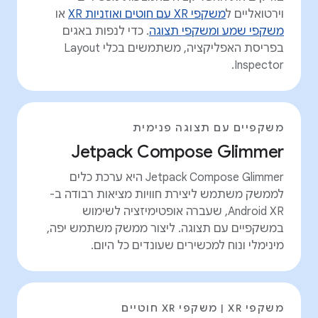
וירטואליים ל
משקפי XR עם חוטים ואוזניות XR
או
משקפי שמע ומשקפי תצוגה
. כדי לנפות באגים
בפריסת האפליקציה, משתמשים בכלי Layout
Inspector.
משקפיים עם תצוגה פנימית
Jetpack Compose Glimmer
‫Jetpack Compose Glimmer היא ערכת כלים
לממשק משתמש ליצירת חוויות מציאות רבודה ב-
Android XR, שעברה אופטימיזציה לשימוש
במשקפיים עם תצוגה. ליצור ממשק משתמש יפה,
מינימלי ונוח למכשירים שעונדים כל היום.
משקפי XR | משקפי XR חוטיים