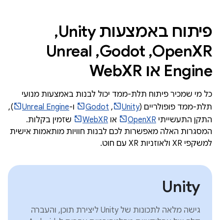
פיתוח באמצעות Unity,‏
OpenXR,‏ Godot,‏ Unreal
Engine או WebXR
כל מי שמכיר פיתוח תלת-ממד יכול לבנות באמצעות מנועי
תלת-ממד פופולריים (
Unity
,‏
Godot
ו-
Unreal Engine
),
התקן התעשייתי
OpenXR
או
WebXR
שזמין בקלות.
המסגרות האלה מאפשרות לכם לבנות חוויות מותאמות אישית
למשקפי XR ולאוזניות XR עם חוט.
Unity
גישה מלאה לתכונות של Unity ליצירת תוכן, והעברה