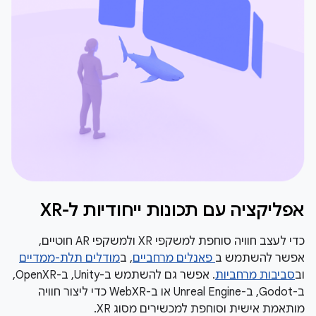
אפליקציה עם תכונות ייחודיות ל-XR
כדי לעצב חוויה סוחפת למשקפי XR ולמשקפי AR חוטיים,
אפשר להשתמש ב
פאנלים מרחביים
, ב
מודלים תלת-ממדיים
וב
סביבות מרחביות
. אפשר גם להשתמש ב-Unity, ב-OpenXR,
ב-Godot, ב-Unreal Engine או ב-WebXR כדי ליצור חוויה
מותאמת אישית וסוחפת למכשירים מסוג XR.