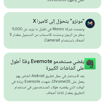
"مونزو" يتحوّل إلى كاميرا X
ونجحت شركة Monzo في تقليل ما يزيد عن 9,000
سطر من الرموز وحسّنت الانسحاب من التسجيل بمقدار 5
أضعاف باستخدام CameraX.
يقضي مستخدمو Evernote وقتًا أطول
على الشاشات الكبيرة
بعد الاستثمار في جعل تطبيق Android الخاص بهم
يعمل على ChromeOS، شهدت Evernote زيادة في
الوقت الذي يقضيه هؤلاء المستخدمون في استخدام
التطبيق بمقدار ثلاثة أضعاف.