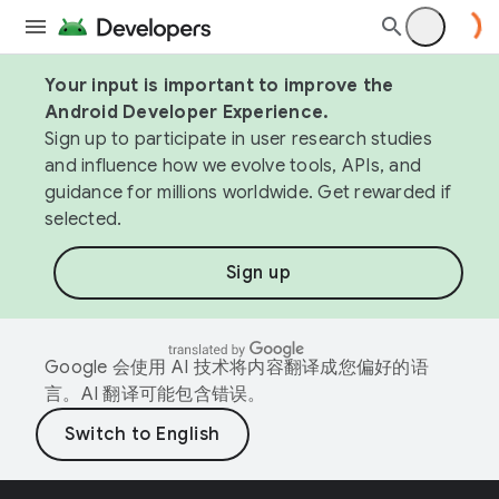
Your input is important to improve the
Android Developer Experience.
Sign up to participate in user research studies
and influence how we evolve tools, APIs, and
guidance for millions worldwide. Get rewarded if
selected.
Sign up
Google 会使用 AI 技术将内容翻译成您偏好的语
言。AI 翻译可能包含错误。