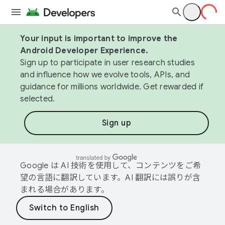
Your input is important to improve the
Android Developer Experience.
Sign up to participate in user research studies
and influence how we evolve tools, APIs, and
guidance for millions worldwide. Get rewarded if
selected.
Sign up
Google は AI 技術を使用して、コンテンツをご希
望の言語に翻訳しています。AI 翻訳には誤りが含
まれる場合があります。