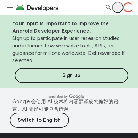
Your input is important to improve the
Android Developer Experience.
Sign up to participate in user research studies
and influence how we evolve tools, APIs, and
guidance for millions worldwide. Get rewarded if
selected.
Sign up
Google 会使用 AI 技术将内容翻译成您偏好的语
言。AI 翻译可能包含错误。