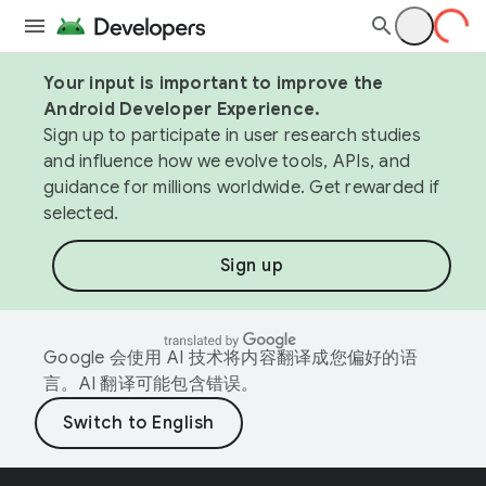
Your input is important to improve the
Android Developer Experience.
Sign up to participate in user research studies
and influence how we evolve tools, APIs, and
guidance for millions worldwide. Get rewarded if
selected.
Sign up
Google 会使用 AI 技术将内容翻译成您偏好的语
言。AI 翻译可能包含错误。