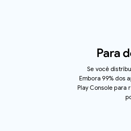
Para d
Se você distribu
Embora 99% dos ap
Play Console para r
p