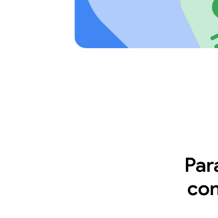
Par
con