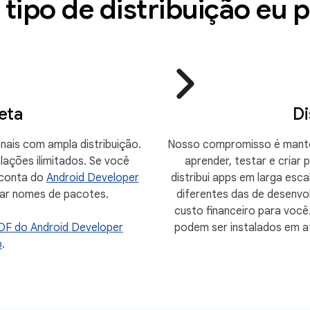
tipo de distribuição eu 
eta
Di
nais com ampla distribuição.
Nosso compromisso é mante
lações ilimitados. Se você
aprender, testar e criar
 conta do
Android Developer
distribui apps em larga es
trar nomes de pacotes.
diferentes das de desenv
custo financeiro para voc
DF do Android Developer
podem ser instalados em at
b
.