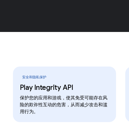
安全和隐私保护
Play Integrity API
保护您的应用和游戏，使其免受可能存在风
险的欺诈性互动的危害，从而减少攻击和滥
用行为。