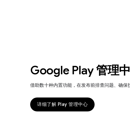
Google Play 管理
借助数十种内置功能，在发布前排查问题、确保
详细了解 Play 管理中心