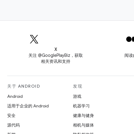
X
关注 @GooglePlayBiz，获取
阅读
相关资讯和支持
关于 ANDROID
发现
Android
游戏
适用于企业的 Android
机器学习
安全
健康与健身
源代码
相机与媒体