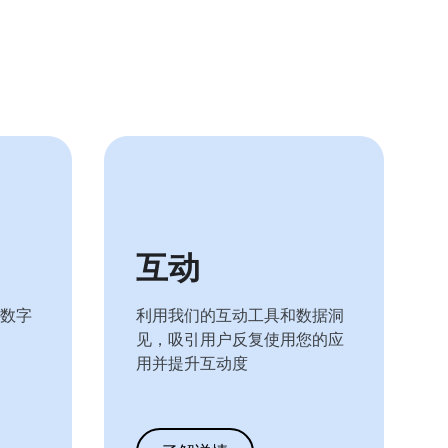
互动
数字
利用我们的互动工具和数据洞
见，吸引用户反复使用您的应
用并提升互动度