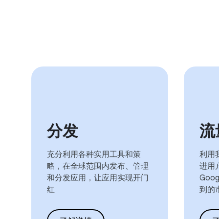
分发
流
充分利用各种实用工具和策
利用
略，在全球范围内发布、管理
进用
和分发应用，让应用实现开门
Goo
红
到的