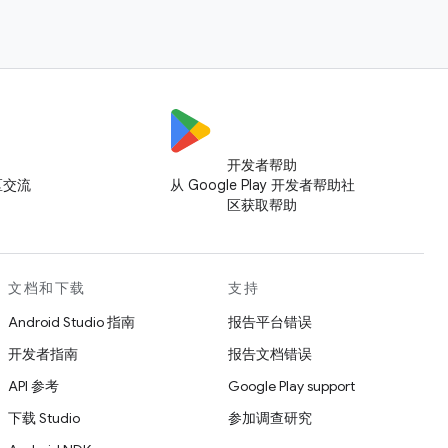
开发者帮助
社区交流
从 Google Play 开发者帮助社
区获取帮助
文档和下载
支持
Android Studio 指南
报告平台错误
开发者指南
报告文档错误
API 参考
Google Play support
下载 Studio
参加调查研究