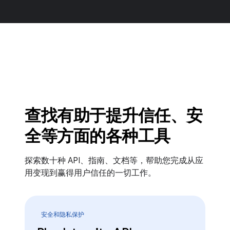
查找有助于提升信任、安
全等方面的各种工具
探索数十种 API、指南、文档等，帮助您完成从应
用变现到赢得用户信任的一切工作。
安全和隐私保护