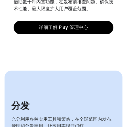
借助数十种内置功能，在发布前排查问题、确保技
术性能、最大限度扩大用户覆盖范围。
详细了解 Play 管理中心
分发
充分利用各种实用工具和策略，在全球范围内发布、
管理和分发应用，让应用实现开门红