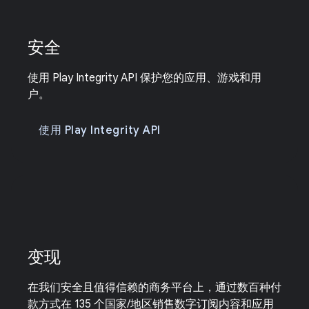
安全
使用 Play Integrity API 保护您的应用、游戏和用
户。
使用 Play Integrity API
变现
在我们安全且值得信赖的商务平台上，通过数百种付
款方式在 135 个国家/地区销售数字订阅内容和应用