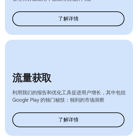
了解详情
流量获取
利用我们的报告和优化工具促进用户增长，其中包括
Google Play 的独门秘技：独到的市场洞察
了解详情