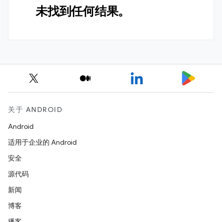
未找到任何结果。
关于 ANDROID
Android
适用于企业的 Android
安全
源代码
新闻
博客
播客