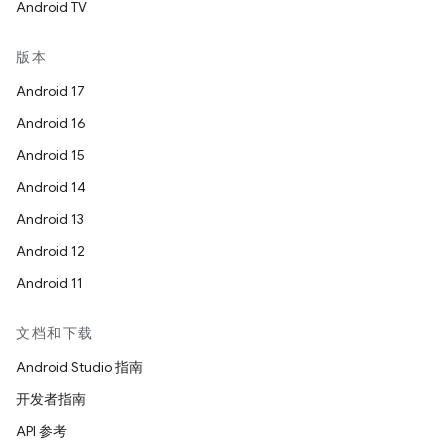
Android TV
版本
Android 17
Android 16
Android 15
Android 14
Android 13
Android 12
Android 11
文档和下载
Android Studio 指南
开发者指南
API 参考