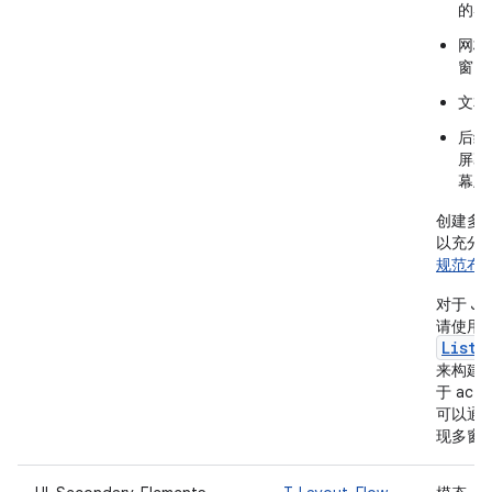
的导
网格
窗口
文本
后缘
屏幕
幕上
创建多
以充分
规范布
对于 Je
请使用
ListD
来构建
于 acti
可以通过并
现多窗