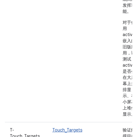
发挥功
能。
对于使
用
activit
嵌入的
旧版应
用，请
测试
activit
是否会
在大屏
幕上并
排显
示、在
小屏幕
上堆叠
显示。
T-
Touch_Targets
验证触
Touch_Targets
摸目标