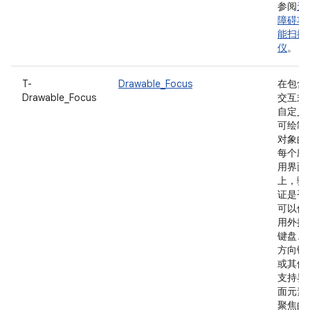
参阅
无
障碍功
能扫描
仪
。
T-
Drawable_Focus
在包含
Drawable_Focus
交互式
自定义
可绘制
对象的
每个应
用界面
上，验
证是否
可以使
用外接
键盘、
方向键
或其他
支持界
面元素
聚焦的