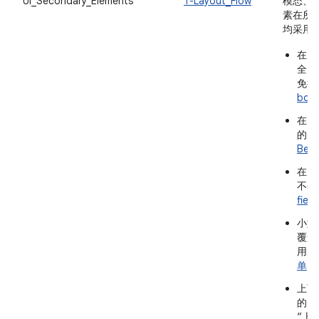
UI_Secondary_Elements
T-Layout_Flow
模态、
素在所
均采用
在大
全宽
免拉
bot
在大
的。
Beha
在大
不会
field
小型
覆盖
用户
单
。
上下
的内
“上