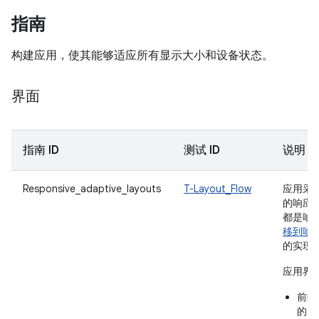
指南
构建应用，使其能够适应所有显示大小和设备状态。
界面
指南 ID
测试 ID
说明
Responsive_adaptive_layouts
T-Layout_Flow
应用采
的响应
都是响
移到响
的实现
应用界
前缘
的窗