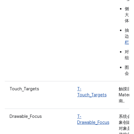
侧边
大屏
体验
抽屉
边导
栏
。
对话框
组件
图片
会被
Touch_Targets
T-
触摸目标
Touch_Targets
Materia
南。
Drawable_Focus
T-
系统会
Drawable_Focus
象创建
对象是指