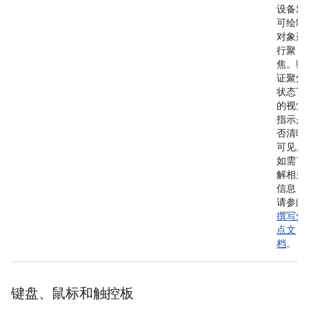
设备对
可绘制
对象进
行聚
焦。验
证聚焦
状态下
的视觉
指示是
否清晰
可见。
如需了
解相关
信息，
请参阅
撰写焦
点文
档
。
键盘、鼠标和触控板