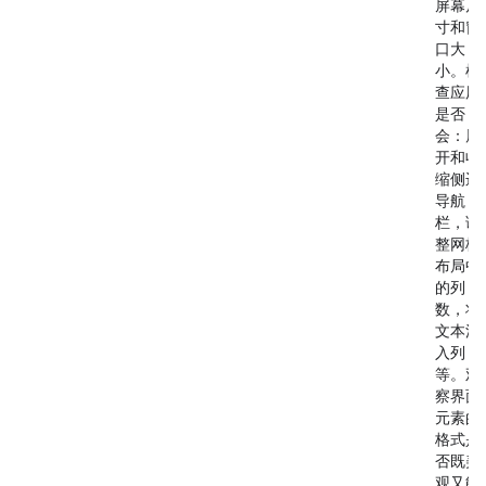
屏幕尺
寸和窗
口大
小。检
查应用
是否
会：展
开和收
缩侧边
导航
栏，调
整网格
布局中
的列
数，将
文本流
入列
等。观
察界面
元素的
格式是
否既美
观又能