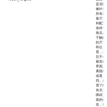
是否能
够针对
所有屏
幕尺寸
和配置
保持一
致且易
于触摸
的尺寸
和位
置，并
且不会
被其他
界面元
素隐藏
或遮
挡。如
需了解
有关无
障碍方
面的信
息，请