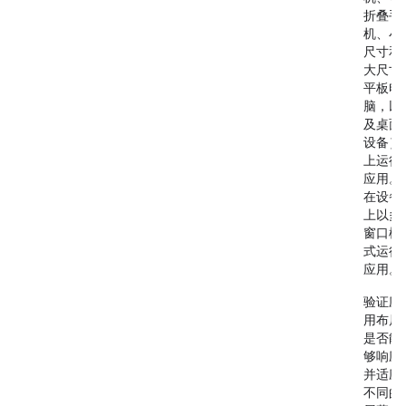
折叠手
机、小
尺寸和
大尺寸
平板电
脑，以
及桌面
设备）
上运行
应用。
在设备
上以多
窗口模
式运行
应用。
验证应
用布局
是否能
够响应
并适应
不同的