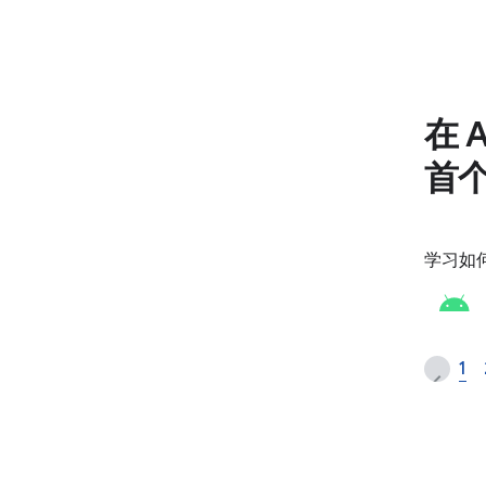
在 
首
学习如何
1