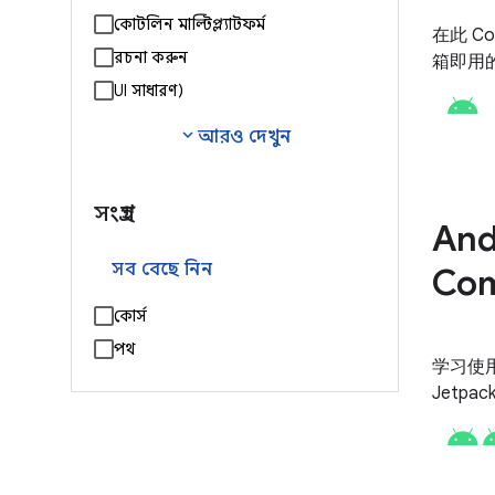
কোটলিন মাল্টিপ্ল্যাটফর্ম
在此 C
রচনা করুন
箱即用
UI (সাধারণ)
expand_more
আরও দেখুন
সংগ্রহ
And
সব বেছে নিন
Co
কোর্স
পথ
学习使用 
Jetpa