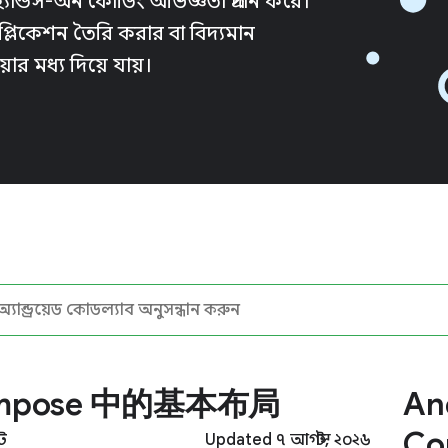
যান্ডস-অন কোডিং অভিজ্ঞতা প্রদান করে।
লিকেশন তৈরি করার বা বিদ্যমান
য়ার মধ্য দিয়ে যায়।
mpose 中的基本布局
An
Co
ট
Updated ৭ আগস্ট, ২০২৬