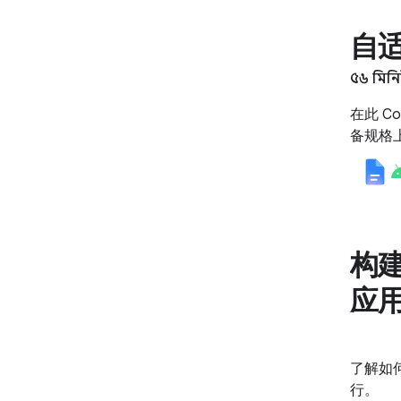
自
৫৬ মিন
在此 C
备规格
构
应
了解如
行。