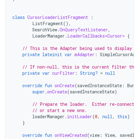
class
CursorLoaderListFragment
:
ListFragment
(),
SearchView
.
OnQueryTextListener
,
LoaderManager
.
LoaderCallbacks<Cursor>
{
// This is the Adapter being used to display t
private
lateinit
var
mAdapter
:
SimpleCursorAda
// If non-null, this is the current filter the 
private
var
curFilter
:
String?
=
null
override
fun
onCreate
(
savedInstanceState
:
Bund
super
.
onCreate
(
savedInstanceState
)
// Prepare the loader.  Either re-connect 
// or start a new one.
loaderManager
.
initLoader
(
0
,
null
,
this
)
}
override
fun
onViewCreated
(
view
:
View
,
savedIn