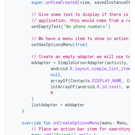
super
.
onViewCreated
(
view
,
savedInstanceSta
// Give some text to display if there is n
// application, this would come from a res
setEmptyText
(
"No phone numbers"
)
// We have a menu item to show in action b
setHasOptionsMenu
(
true
)
// Create an empty adapter we will use to 
mAdapter
=
SimpleCursorAdapter
(
activity
,
android
.
R
.
layout
.
simple_list_item_
null
,
arrayOf
(
Contacts
.
DISPLAY_NAME
,
Con
intArrayOf
(
android
.
R
.
id
.
text1
,
and
0
)
listAdapter
=
mAdapter
}
override
fun
onCreateOptionsMenu
(
menu
:
Menu
,
i
// Place an action bar item for searching.
menu
.
add
(
"Search"
).
apply
{