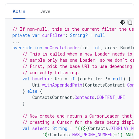
Kotlin
Java
// If non-null, this is the current filter the user
private
var
curFilter
:
String?
=
null
...
override
fun
onCreateLoader
(
id
:
Int
,
args
:
Bundle?
// This is called when a new Loader needs to b
// sample only has one Loader, so we don't car
// First, pick the base URI to use depending o
// currently filtering.
val
baseUri
:
Uri
=
if
(
curFilter
!=
null
)
{
Uri
.
withAppendedPath
(
ContactsContract
.
Cont
}
else
{
ContactsContract
.
Contacts
.
CONTENT_URI
}
// Now create and return a CursorLoader that w
// creating a Cursor for the data being display
val
select
:
String
=
"((
${
Contacts
.
DISPLAY_NAM
"
${
Contacts
.
HAS_PHONE_NUMBER
}
=1) AND (