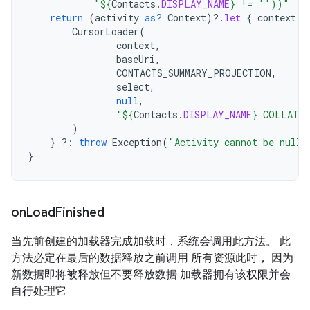
"
${
Contacts
.
DISPLAY_NAME
}
 != ''))"
return
(
activity
as?
Context
)
?.
let
{
context
-
CursorLoader
(
context
,
baseUri
,
CONTACTS_SUMMARY_PROJECTION
,
select
,
null
,
"
${
Contacts
.
DISPLAY_NAME
}
 COLLATE 
)
}
?:
throw
Exception
(
"Activity cannot be null"
}
on
Load
Finished
当先前创建的加载器完成加载时，系统会调用此方法。 此
方法必定在最后的数据释放之前调用 所有资源此时， 因为
新数据即将被释放但不要释放数据 加载器拥有该权限并会
自行处理它