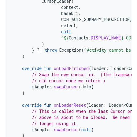
CursorLoader
(
context
,
baseUri
,
CONTACTS_SUMMARY_PROJECTION
,
select
,
null
,
"
${
Contacts
.
DISPLAY_NAME
}
 COLL
)
}
?:
throw
Exception
(
"Activity cannot be n
}
override
fun
onLoadFinished
(
loader
:
Loader<Cur
// Swap the new cursor in.  (The framework
// old cursor once we return.)
mAdapter
.
swapCursor
(
data
)
}
override
fun
onLoaderReset
(
loader
:
Loader<Curs
// This is called when the last Cursor pro
// above is about to be closed.  We need t
// longer using it.
mAdapter
.
swapCursor
(
null
)
}