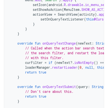
setIcon
(
android
.
R
.
drawable
.
ic_menu_sea
setShowAsAction
(
MenuItem
.
SHOW_AS_ACTIO
actionView
=
SearchView
(
activity
).
appl
setOnQueryTextListener
(
this
@Cursor
}
}
}
override
fun
onQueryTextChange
(
newText
:
String
// Called when the action bar search text h
// the search filter, and restart the loade
// with this filter.
curFilter
=
if
(
newText
?.
isNotEmpty
()
==
t
loaderManager
.
restartLoader
(
0
,
null
,
this
)
return
true
}
override
fun
onQueryTextSubmit
(
query
:
String
):
// Don't care about this.
return
true
}