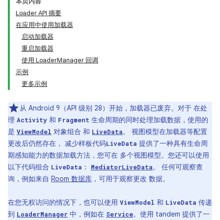
本页内容
Loader API 摘要
在应用中使用加载器
启动加载器
重启加载器
使用 LoaderManager 回调
示例
更多示例
从 Android 9（API 级别 28）开始，加载器已废弃。对于 在处
理
和
生命周期的同时处理加载数据，使用的
Activity
Fragment
是
对象组合 和
。 视图模型在加载器等配置
ViewModel
LiveData
更改后仍然存在， 减少样板代码
提供了一种具有生命周
LiveData
期感知能力的数据加载方法，您可在 多个视图模型。您还可以使用
以下代码组合
：
。 任何可观察查
LiveData
MediatorLiveData
询，例如来自
Room 数据库
，可用于观察更改 数据。
在您无权访问的情况下，也可以使用
和
传递
ViewModel
LiveData
到
中，例如在
。使用 tandem 提供了一
LoaderManager
Service