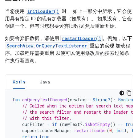
当您使用
initLoader()
时， 如上一部分中所示，它会使
用具有指定 ID 的现有加载器（如果有）。 如果没有，它会
创建一个。但有时您想要舍弃旧数据 然后重新开始。
如要舍弃旧数据，请使用
restartLoader()
。例如，以下
SearchView.OnQueryTextListener
重启的实现 加载程
序。加载程序需要重启 以便可以使用修改后的搜索过滤条
件执行新查询。
Kotlin
Java
fun
onQueryTextChanged
(
newText
:
String?
):
Boolean
// Called when the action bar search text has c
// the search filter and restart the loader to 
// with this filter.
curFilter
=
if
(
newText
?.
isNotEmpty
()
==
true
)
supportLoaderManager
.
restartLoader
(
0
,
null
,
th
return
true