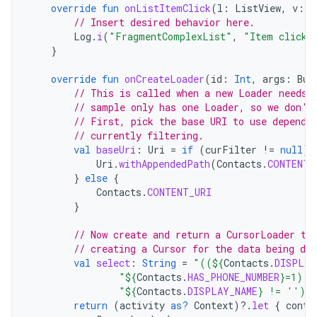
override
fun
onListItemClick
(
l
:
ListView
,
v
:
V
// Insert desired behavior here.
Log
.
i
(
"FragmentComplexList"
,
"Item clicke
}
override
fun
onCreateLoader
(
id
:
Int
,
args
:
Bun
// This is called when a new Loader needs 
// sample only has one Loader, so we don't
// First, pick the base URI to use dependi
// currently filtering.
val
baseUri
:
Uri
=
if
(
curFilter
!=
null
)
Uri
.
withAppendedPath
(
Contacts
.
CONTENT_
}
else
{
Contacts
.
CONTENT_URI
}
// Now create and return a CursorLoader th
// creating a Cursor for the data being dis
val
select
:
String
=
"((
${
Contacts
.
DISPLAY
"
${
Contacts
.
HAS_PHONE_NUMBER
}
=1) A
"
${
Contacts
.
DISPLAY_NAME
}
 != ''))
return
(
activity
as?
Context
)
?.
let
{
conte