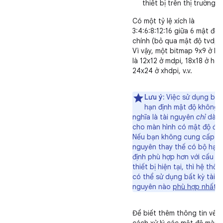
thiết bị trên thị trường.
Có một tỷ lệ xích là
3:4:6:8:12:16 giữa 6 mật độ
chính (bỏ qua mật độ tvdpi)
Vì vậy, một bitmap 9x9 ở ldp
là 12x12 ở mdpi, 18x18 ở hdp
24x24 ở xhdpi, v.v.
Lưu ý:
Việc sử dụng bộ
hạn định mật độ không 
nghĩa là tài nguyên
chỉ
dàn
cho màn hình có mật độ đó.
Nếu bạn không cung cấp tà
nguyên thay thế có bộ hạn
định phù hợp hơn với cấu hì
thiết bị hiện tại, thì hệ thốn
có thể sử dụng bất kỳ tài
nguyên nào
phù hợp nhất
.
Để biết thêm thông tin về