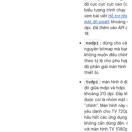
độ cực cực cực cao (chỉ
biểu tượng trình chạy –
xem bài viết
Hỗ trợ nhiều
mật độ pixel
); khoảng 6
dpi.
Đã thêm vào API cấ
18.
nodpi
: dùng cho các t
nguyên bitmap mà bạn
không muốn điều chỉnh
theo tỷ lệ cho phù hợp v
độ phân giải màn hình c
thiết bị.
tvdpi
: màn hình ở đâu
đó giữa mdpi và hdpi;
khoảng 213 dpi. Đây kh
được coi là nhóm mật độ
"chính". Màn hình này ch
yếu dành cho TV 720p 
hầu hết các ứng dụng
không cần dùng đến. Đố
với màn hình TV 1080p,