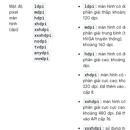
ldpi
ldpi
Mật độ
: màn hình có độ
mdpi
pixel
phân giải thấp; khoảng
hdpi
màn
120 dpi.
xhdpi
hình
mdpi
: màn hình có độ
xxhdpi
(dpi)
phân giải trung bình (trê
xxxhdpi
HVGA truyền thống);
nodpi
khoảng 160 dpi.
tvdpi
anydpi
hdpi
: màn hình có độ
nnn
dpi
phân giải cao; khoảng 2
dpi.
xhdpi
: màn hình có độ
phân giải cực cao; khoả
320 dpi.
Đã thêm vào AP
cấp 8.
xxhdpi
: màn hình có đ
phân giải cực cực cao;
khoảng 480 dpi.
Đã thê
vào API cấp 16.
xxxhdpi
: sử dụng mật