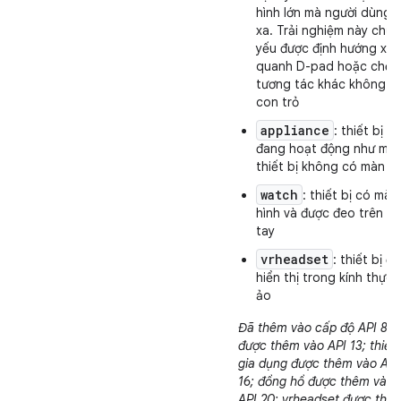
hình lớn mà người dùng 
xa. Trải nghiệm này chủ
yếu được định hướng xu
quanh D-pad hoặc chế 
tương tác khác không p
con trỏ
appliance
: thiết bị
đang hoạt động như một
thiết bị không có màn hì
watch
: thiết bị có màn
hình và được đeo trên cổ
tay
vrheadset
: thiết bị đ
hiển thị trong kính thực 
ảo
Đã thêm vào cấp độ API 8; 
được thêm vào API 13; thiết 
gia dụng được thêm vào API
16; đồng hồ được thêm vào
API 20; vrheadset được thê