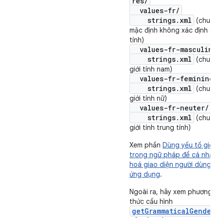
res/
values-fr/
strings.xml
(chuỗi
mặc định không xác định giớ
tính)
values-fr-masculine
strings.xml
(chuỗi
giới tính nam)
values-fr-feminine/
strings.xml
(chuỗi
giới tính nữ)
values-fr-neuter/
strings.xml
(chuỗi
giới tính trung tính)
Xem phần
Dùng yếu tố giốn
trong ngữ pháp để cá nhân
hoá giao diện người dùng c
ứng dụng
.
Ngoài ra, hãy xem phương
thức cấu hình
getGrammaticalGender