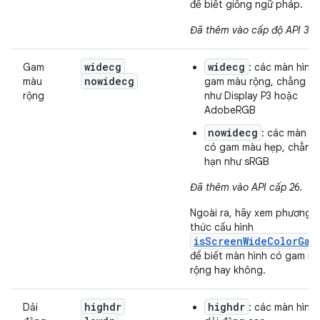
để biết giống ngữ pháp.
Đã thêm vào cấp độ API 34.
widecg
widecg
Gam
: các màn hình
nowidecg
màu
gam màu rộng, chẳng h
rộng
như Display P3 hoặc
AdobeRGB
nowidecg
: các màn hì
có gam màu hẹp, chẳng
hạn như sRGB
Đã thêm vào API cấp 26.
Ngoài ra, hãy xem phương
thức cấu hình
isScreenWideColorGam
để biết màn hình có gam m
rộng hay không.
highdr
highdr
Dải
: các màn hình