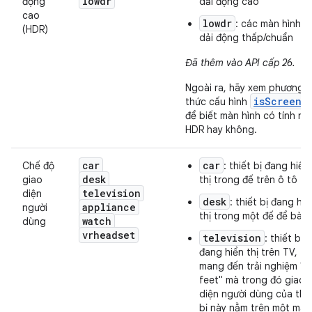
lowdr
động
dải động cao
cao
lowdr
: các màn hình c
(HDR)
dải động thấp/chuẩn
Đã thêm vào API cấp 26.
Ngoài ra, hãy xem phương
isScreenH
thức cấu hình
để biết màn hình có tính nă
HDR hay không.
car
car
Chế độ
: thiết bị đang hiển
desk
giao
thị trong đế trên ô tô
television
diện
desk
: thiết bị đang hiể
appliance
người
thị trong một đế để bàn
watch
dùng
vrheadset
television
: thiết bị
đang hiển thị trên TV,
mang đến trải nghiệm "1
feet" mà trong đó giao
diện người dùng của thi
bị này nằm trên một màn