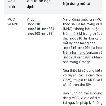
Cấu
Giá trị bộ hạn
Nội dung mô tả
hình
định
MCC
Ví dụ:
Mã di động quốc gia (MCC),
mcc310
và MNC
theo sau là mã mạng di độn
mcc310-mnc004
(MNC) (không bắt buộc) có
mcc208-mnc00
trên thẻ SIM trong thiết bị. 
mcc310
dụ:
là Hoa Kỳ trên
bất kỳ nhà mạng nào,
mcc310-mnc004
là Hoa K
trên nhà mạng Verizon và
mcc208-mnc00
là Pháp t
nhà mạng Orange.
Nếu thiết bị sử dụng kết nối
vô tuyến (tức là điện thoại
GSM), thì giá trị MCC và M
sẽ có trên thẻ SIM.
Bạn cũng có thể sử dụng
riêng MCC, ví dụ: để đưa cá
tài nguyên pháp lý ở từng