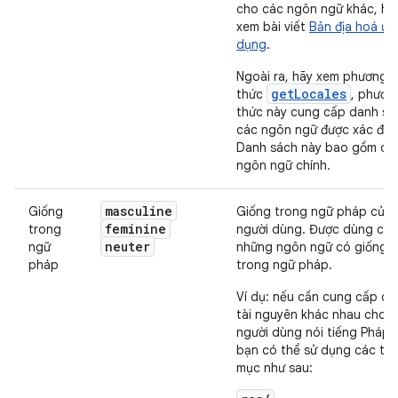
cho các ngôn ngữ khác, hã
xem bài viết
Bản địa hoá ứn
dụng
.
Ngoài ra, hãy xem phương
getLocales
thức
, phươn
thức này cung cấp danh sá
các ngôn ngữ được xác định
Danh sách này bao gồm cá
ngôn ngữ chính.
masculine
Giống
Giống trong ngữ pháp của
feminine
trong
người dùng. Được dùng ch
neuter
ngữ
những ngôn ngữ có giống
pháp
trong ngữ pháp.
Ví dụ: nếu cần cung cấp cá
tài nguyên khác nhau cho
người dùng nói tiếng Pháp, 
bạn có thể sử dụng các th
mục như sau: