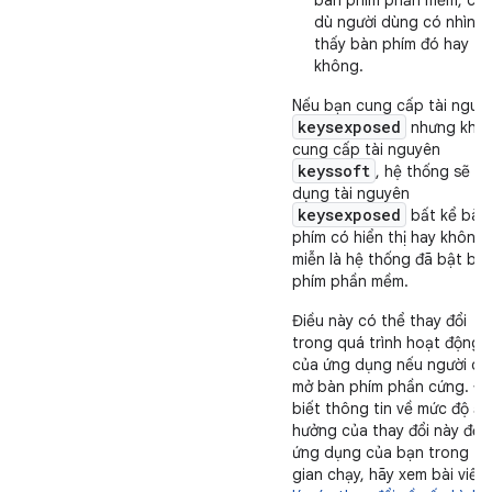
bàn phím phần mềm, ch
dù người dùng có nhìn
thấy bàn phím đó hay
không.
Nếu bạn cung cấp tài nguy
keysexposed
nhưng khô
cung cấp tài nguyên
keyssoft
, hệ thống sẽ sử
dụng tài nguyên
keysexposed
bất kể bàn
phím có hiển thị hay không,
miễn là hệ thống đã bật bà
phím phần mềm.
Điều này có thể thay đổi
trong quá trình hoạt động
của ứng dụng nếu người d
mở bàn phím phần cứng. Đ
biết thông tin về mức độ ả
hưởng của thay đổi này đến
ứng dụng của bạn trong th
gian chạy, hãy xem bài viết