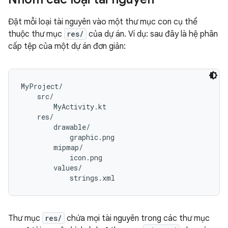
Đặt mỗi loại tài nguyên vào một thư mục con cụ thể
thuộc thư mục
res/
của dự án. Ví dụ: sau đây là hệ phân
cấp tệp của một dự án đơn giản:
MyProject/

    src/

        MyActivity.kt

    res/

        drawable/

            graphic.png

        mipmap/

            icon.png

        values/

Thư mục
res/
chứa mọi tài nguyên trong các thư mục