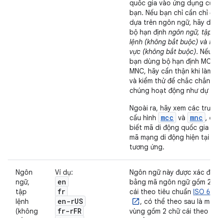
quốc gia vào ứng dụng của
bạn. Nếu bạn chỉ cần chỉ đị
dựa trên ngôn ngữ, hãy dù
bộ hạn định
ngôn ngữ, tập
lệnh (không bắt buộc) và kh
vực (không bắt buộc)
. Nếu
bạn dùng bộ hạn định MCC
MNC, hãy cẩn thận khi làm 
và kiểm thử để chắc chắn
chúng hoạt động như dự kiế
Ngoài ra, hãy xem các trườ
mcc
mnc
cấu hình
và
, c
biết mã di động quốc gia và
mã mạng di động hiện tại
tương ứng.
Ngôn
Ví dụ:
Ngôn ngữ này được xác địn
en
ngữ,
bằng mã ngôn ngữ gồm 2 c
fr
tập
cái theo tiêu chuẩn
ISO 639
en-r
US
lệnh
, có thể theo sau là mã
fr-r
FR
(không
vùng gồm 2 chữ cái theo ti