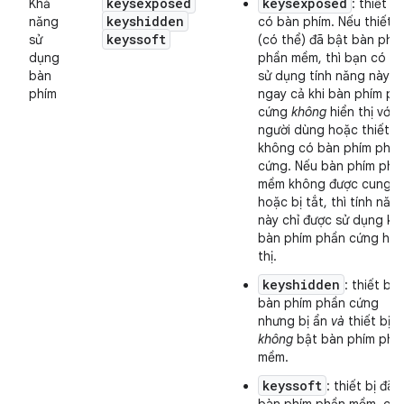
keysexposed
keysexposed
Khả
: thiết bị
keyshidden
năng
có bàn phím. Nếu thiết b
keyssoft
sử
(có thể) đã bật bàn phí
dụng
phần mềm, thì bạn có th
bàn
sử dụng tính năng này
phím
ngay cả khi bàn phím ph
cứng
không
hiển thị với
người dùng hoặc thiết bị
không có bàn phím phầ
cứng. Nếu bàn phím phầ
mềm không được cung c
hoặc bị tắt, thì tính năn
này chỉ được sử dụng khi
bàn phím phần cứng hiể
thị.
keyshidden
: thiết bị 
bàn phím phần cứng
nhưng bị ẩn
và
thiết bị
không
bật bàn phím phầ
mềm.
keyssoft
: thiết bị đã 