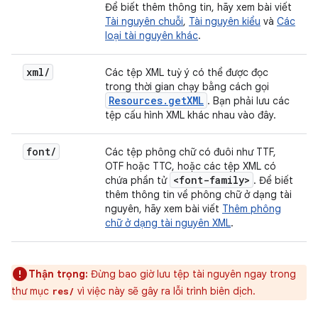
Để biết thêm thông tin, hãy xem bài viết
Tài nguyên chuỗi
,
Tài nguyên kiểu
và
Các
loại tài nguyên khác
.
xml
/
Các tệp XML tuỳ ý có thể được đọc
trong thời gian chạy bằng cách gọi
Resources
.
get
XML
. Bạn phải lưu các
tệp cấu hình XML khác nhau vào đây.
font
/
Các tệp phông chữ có đuôi như TTF,
OTF hoặc TTC, hoặc các tệp XML có
<font-family>
chứa phần tử
. Để biết
thêm thông tin về phông chữ ở dạng tài
nguyên, hãy xem bài viết
Thêm phông
chữ ở dạng tài nguyên XML
.
Thận trọng:
Đừng bao giờ lưu tệp tài nguyên ngay trong
thư mục
vì việc này sẽ gây ra lỗi trình biên dịch.
res/