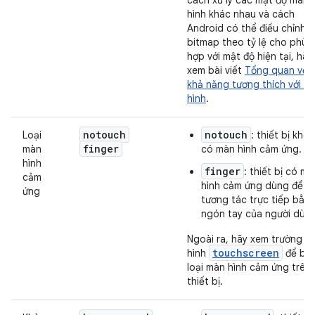
cách xử lý các mật độ màn
hình khác nhau và cách
Android có thể điều chỉnh
bitmap theo tỷ lệ cho phù
hợp với mật độ hiện tại, hãy
xem bài viết
Tổng quan về
khả năng tương thích với m
hình
.
notouch
notouch
Loại
: thiết bị khô
finger
màn
có màn hình cảm ứng.
hình
finger
: thiết bị có mà
cảm
hình cảm ứng dùng để
ứng
tương tác trực tiếp bằn
ngón tay của người dùng
Ngoài ra, hãy xem trường c
touchscreen
hình
để biế
loại màn hình cảm ứng trên
thiết bị.