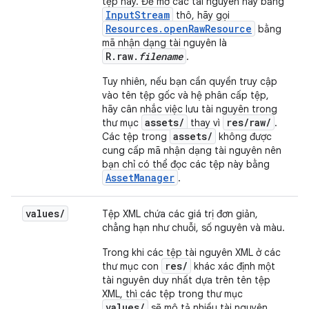
tệp này. Để mở các tài nguyên này bằng
InputStream
thô, hãy gọi
Resources.openRawResource
bằng
mã nhận dạng tài nguyên là
R.raw.
filename
.
Tuy nhiên, nếu bạn cần quyền truy cập
vào tên tệp gốc và hệ phân cấp tệp,
hãy cân nhắc việc lưu tài nguyên trong
assets/
res/raw/
thư mục
thay vì
.
assets/
Các tệp trong
không được
cung cấp mã nhận dạng tài nguyên nên
bạn chỉ có thể đọc các tệp này bằng
AssetManager
.
values
/
Tệp XML chứa các giá trị đơn giản,
chẳng hạn như chuỗi, số nguyên và màu.
Trong khi các tệp tài nguyên XML ở các
res/
thư mục con
khác xác định một
tài nguyên duy nhất dựa trên tên tệp
XML, thì các tệp trong thư mục
values/
sẽ mô tả nhiều tài nguyên.