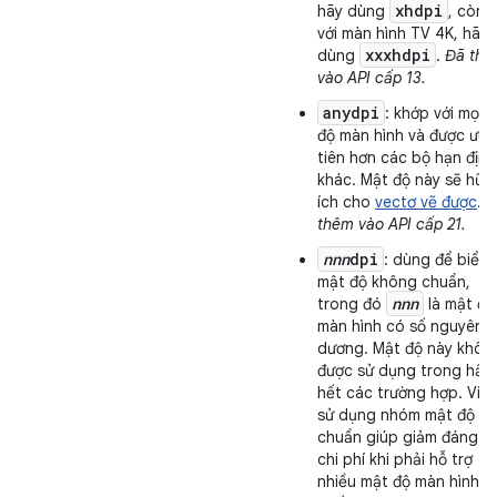
xhdpi
hãy dùng
, còn đ
với màn hình TV 4K, hãy
xxxhdpi
dùng
.
Đã th
vào API cấp 13.
anydpi
: khớp với mọi 
độ màn hình và được ưu
tiên hơn các bộ hạn định
khác. Mật độ này sẽ hữu
ích cho
vectơ vẽ được
.
Đ
thêm vào API cấp 21.
nnn
dpi
: dùng để biểu 
mật độ không chuẩn,
nnn
trong đó
là mật độ
màn hình có số nguyên
dương. Mật độ này khôn
được sử dụng trong hầu
hết các trường hợp. Việ
sử dụng nhóm mật độ
chuẩn giúp giảm đáng k
chi phí khi phải hỗ trợ
nhiều mật độ màn hình c