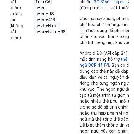
fr-r
CA
bắt
chuẩn
ISO 3166-1-alpha-2
b+en
r
buộc)
(đứng trước
viết thường)
b+en+US
và khu
Các mã này
không
phân biệ
b+es+419
vực
chữ hoa chữ thường. Tiền t
b+zh+Hant
(không
r
được dùng để phân biệt
b+sr+Latn+RS
bắt
phần khu vực. Bạn không t
buộc)
chỉ định riêng một khu vực.
Android 7.0 (API cấp 24) đã
mắt tính năng hỗ trợ
thẻ n
ngữ BCP 47
. Bạn có thể
dùng các thẻ này để đáp ứ
điều kiện về tài nguyên dàn
riêng cho từng ngôn ngữ v
khu vực. Thẻ ngôn ngữ đượ
tạo từ một trình tự gồm mộ
hoặc nhiều thẻ phụ, mỗi th
trong số đó sẽ tinh chỉnh
hoặc thu hẹp phạm vi ngôn
ngữ mà thẻ tổng thể xác đị
Để biết thêm thông tin về t
ngôn ngữ, hãy xem phần
Th