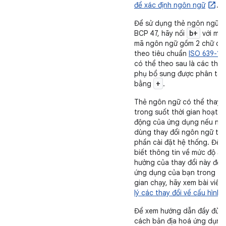
để xác định ngôn ngữ
.
Để sử dụng thẻ ngôn ngữ
b+
BCP 47, hãy nối
với một
mã ngôn ngữ gồm 2 chữ cái
theo tiêu chuẩn
ISO 639-1
có thể theo sau là các thẻ
phụ bổ sung được phân tác
+
bằng
.
Thẻ ngôn ngữ có thể thay đ
trong suốt thời gian hoạt
động của ứng dụng nếu ngư
dùng thay đổi ngôn ngữ tr
phần cài đặt hệ thống. Để
biết thông tin về mức độ ả
hưởng của thay đổi này đến
ứng dụng của bạn trong th
gian chạy, hãy xem bài viết
lý các thay đổi về cấu hình
.
Để xem hướng dẫn đầy đủ v
cách bản địa hoá ứng dụng