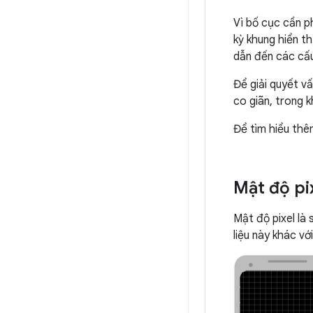
Vì bố cục cần ph
kỳ khung hiển t
dẫn đến các cấu
Để giải quyết v
co giãn, trong k
Để tìm hiểu th
Mật độ pi
Mật độ pixel là 
liệu này khác vớ