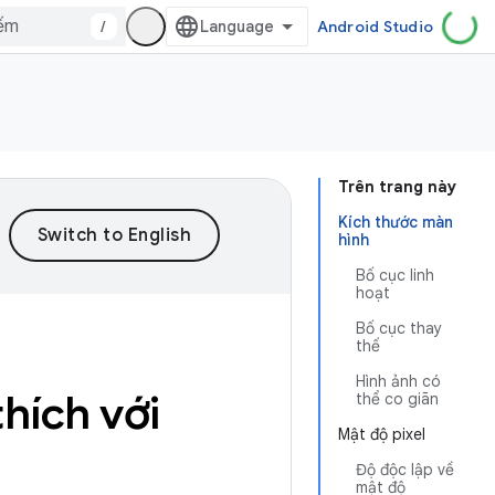
/
Android Studio
Trên trang này
Kích thước màn
hình
Bố cục linh
hoạt
Bố cục thay
thế
Hình ảnh có
hích với
thể co giãn
Mật độ pixel
Độ độc lập về
mật độ