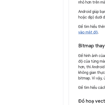
nhỏ hơn trên m
Android giúp b
hoặc dip) dưới d
Để tìm hiểu thê
vào mật độ
.
Bitmap thay
Để hình ảnh của
độ của từng mà
hơn, thì Androi
không gian thực
bitmap. Vì vậy,
Để tìm hiểu cá
Đồ hoạ vec