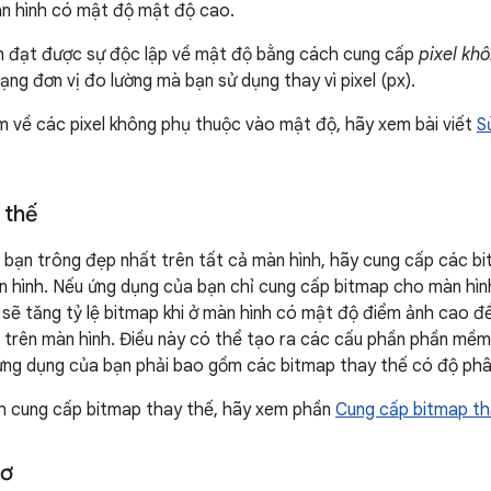
àn hình có mật độ mật độ cao.
ạn đạt được sự độc lập về mật độ bằng cách cung cấp
pixel kh
ạng đơn vị đo lường mà bạn sử dụng thay vì pixel (px).
m về các pixel không phụ thuộc vào mật độ, hãy xem bài viết
S
 thế
 bạn trông đẹp nhất trên tất cả màn hình, hãy cung cấp các b
n hình. Nếu ứng dụng của bạn chỉ cung cấp bitmap cho màn hì
d sẽ tăng tỷ lệ bitmap khi ở màn hình có mật độ điểm ảnh cao 
 trên màn hình. Điều này có thể tạo ra các cấu phần phần mềm t
 ứng dụng của bạn phải bao gồm các bitmap thay thế có độ phân
ch cung cấp bitmap thay thế, hãy xem phần
Cung cấp bitmap th
tơ