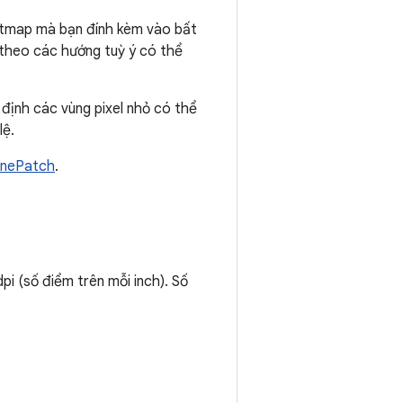
i bitmap mà bạn đính kèm vào bất
 theo các hướng tuỳ ý có thể
 định các vùng pixel nhỏ có thể
lệ.
NinePatch
.
dpi (số điểm trên mỗi inch). Số