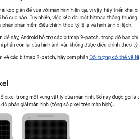
ải kéo giãn để vừa với màn hình hiện tại, vì vậy, hãy triển kha
hị bố cục nào. Tuy nhiên, việc kéo dài một bitmap thông thường
 phần phần mềm điều chỉnh theo tỷ lệ lạ và hình ảnh bị lệch.
ấn đề này, Android hỗ trợ các bitmap 9-patch, trong đó bạn chỉ
hi phần còn lại của hình ảnh vẫn không được điều chỉnh theo tỷ 
êm về các bitmap 9-patch, hãy xem phần
Đối tượng có thể vẽ 
xel
số pixel trong một vùng vật lý của màn hình. Số này được gọi là 
i độ phân giải màn hình (tổng số pixel trên màn hình).