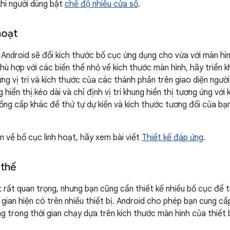
hi người dùng bật
chế độ nhiều cửa sổ
.
hoạt
Android sẽ đổi kích thước bố cục ứng dụng cho vừa với màn hình
hù hợp với các biến thể nhỏ về kích thước màn hình, hãy triển k
g vị trí và kích thước của các thành phần trên giao diện ngườ
 hiển thị kéo dài và chỉ định vị trí khung hiển thị tương ứng vớ
đồng cấp khác để thứ tự dự kiến và kích thước tương đối của bạn
m về bố cục linh hoạt, hãy xem bài viết
Thiết kế đáp ứng
.
 thế
t rất quan trọng, nhưng bạn cũng cần thiết kế nhiều bố cục để t
gian hiện có trên nhiều thiết bị. Android cho phép bạn cung c
 trong thời gian chạy dựa trên kích thước màn hình của thiết bị