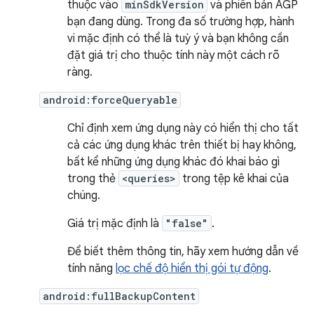
thuộc vào
minSdkVersion
và phiên bản AGP
bạn đang dùng. Trong đa số trường hợp, hành
vi mặc định có thể là tuỳ ý và bạn không cần
đặt giá trị cho thuộc tính này một cách rõ
ràng.
android:forceQueryable
Chỉ định xem ứng dụng này có hiển thị cho tất
cả các ứng dụng khác trên thiết bị hay không,
bất kể những ứng dụng khác đó khai báo gì
trong thẻ
<queries>
trong tệp kê khai của
chúng.
Giá trị mặc định là
"false"
.
Để biết thêm thông tin, hãy xem hướng dẫn về
tính năng
lọc chế độ hiển thị gói tự động
.
android:fullBackupContent