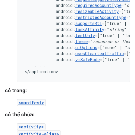
android:
requiredAccountType
="
str
android:
resizeableActivity
=["tru
android:
restrictedAccountType
="
s
android:
supportsRtl
=["true"
|
android:
taskAffinity
="
string
android:
testOnly
=["true"
|
android:
theme
="
resource
or
theme
android:
uiOptions
=["none"
|
android:
usesCleartextTraffic
=["t
android:
vmSafeMode
=["true"
|
"fa
.
.
.

</application>
có trong:
<manifest>
có thể chứa:
<activity>
<activity-alias>