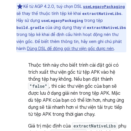
Kể từ AGP 4.2.0, tuỳ chọn DSL
useLegacyPackaging
sẽ thay thế thuộc tính tệp kê khai
.
extractNativeLibs
Hãy sử dụng
trong tệp
useLegacyPackaging
của ứng dụng thay vì
build.gradle
extractNativeLibs
trong tệp kê khai để định cấu hình hoạt động nén thư
viện gốc. Để biết thêm thông tin, hãy xem ghi chú phát
hành
Dùng DSL để đóng gói thư viện gốc được nén
.
Thuộc tính này cho biết trình cài đặt gói có
trích xuất thư viện gốc từ tệp APK vào hệ
thống tệp hay không. Nếu bạn đặt thành
"false"
, thì các thư viện gốc của bạn sẽ
được lưu ở dạng giải nén trong tệp APK. Mặc
dù tệp APK của bạn có thể lớn hơn, nhưng ứng
dụng sẽ tải nhanh hơn vì thư viện tải trực tiếp
từ tệp APK trong thời gian chạy.
Giá trị mặc định của
extractNativeLibs
phụ