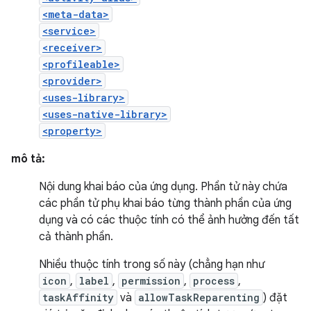
<meta-data>
<service>
<receiver>
<profileable>
<provider>
<uses-library>
<uses-native-library>
<property>
mô tả:
Nội dung khai báo của ứng dụng. Phần tử này chứa
các phần tử phụ khai báo từng thành phần của ứng
dụng và có các thuộc tính có thể ảnh hưởng đến tất
cả thành phần.
Nhiều thuộc tính trong số này (chẳng hạn như
icon
,
label
,
permission
,
process
,
taskAffinity
và
allowTaskReparenting
) đặt