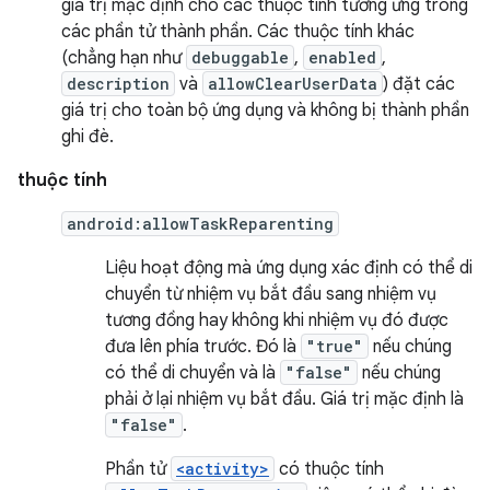
giá trị mặc định cho các thuộc tính tương ứng trong
các phần tử thành phần. Các thuộc tính khác
(chẳng hạn như
debuggable
,
enabled
,
description
và
allowClearUserData
) đặt các
giá trị cho toàn bộ ứng dụng và không bị thành phần
ghi đè.
thuộc tính
android:allowTaskReparenting
Liệu hoạt động mà ứng dụng xác định có thể di
chuyển từ nhiệm vụ bắt đầu sang nhiệm vụ
tương đồng hay không khi nhiệm vụ đó được
đưa lên phía trước. Đó là
"true"
nếu chúng
có thể di chuyển và là
"false"
nếu chúng
phải ở lại nhiệm vụ bắt đầu. Giá trị mặc định là
"false"
.
Phần tử
<activity>
có thuộc tính