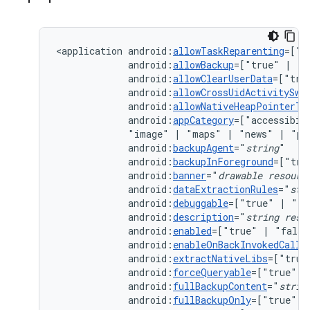
<application
android:
allowTaskReparenting
=["t
android:
allowBackup
=["true"
|
android:
allowClearUserData
=["tru
android:
allowCrossUidActivitySwi
android:
allowNativeHeapPointerTa
android:
appCategory
=["accessibil
"image"
|
"maps"
|
"news"
|
"pr
android:
backupAgent
="
string
android:
backupInForeground
=["tru
android:
banner
="
drawable
resourc
android:
dataExtractionRules
="
str
android:
debuggable
=["true"
|
android:
description
="
string
reso
android:
enabled
=["true"
|
android:
enableOnBackInvokedCallb
android:
extractNativeLibs
=["true
android:
forceQueryable
=["true"
|
android:
fullBackupContent
="
strin
android:
fullBackupOnly
=["true"
|