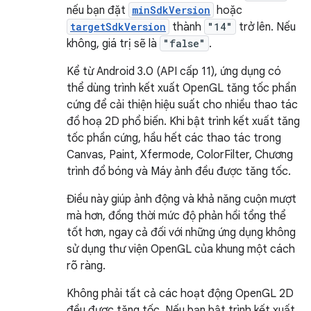
nếu bạn đặt
minSdkVersion
hoặc
targetSdkVersion
thành
"14"
trở lên. Nếu
không, giá trị sẽ là
"false"
.
Kể từ Android 3.0 (API cấp 11), ứng dụng có
thể dùng trình kết xuất OpenGL tăng tốc phần
cứng để cải thiện hiệu suất cho nhiều thao tác
đồ hoạ 2D phổ biến. Khi bật trình kết xuất tăng
tốc phần cứng, hầu hết các thao tác trong
Canvas, Paint, Xfermode, ColorFilter, Chương
trình đổ bóng và Máy ảnh đều được tăng tốc.
Điều này giúp ảnh động và khả năng cuộn mượt
mà hơn, đồng thời mức độ phản hồi tổng thể
tốt hơn, ngay cả đối với những ứng dụng không
sử dụng thư viện OpenGL của khung một cách
rõ ràng.
Không phải tất cả các hoạt động OpenGL 2D
đều được tăng tốc. Nếu bạn bật trình kết xuất