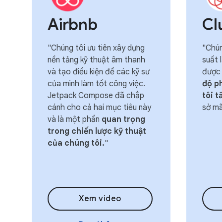
Airbnb
Cl
"Chúng tôi ưu tiên xây dựng
"Chún
nền tảng kỹ thuật âm thanh
suất 
và tạo điều kiện để các kỹ sư
được 
của mình làm tốt công việc.
độ p
Jetpack Compose đã chắp
tôi t
cánh cho cả hai mục tiêu này
sở mã
và là một phần
quan trọng
trong chiến lược kỹ thuật
của chúng tôi.
"
Xem video