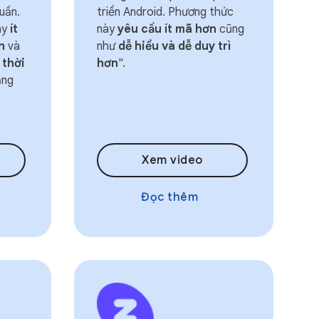
uần.
triển Android. Phương thức
ày
ít
này
yêu cầu ít mã hơn
cũng
n
và
như
dễ hiểu và dễ duy trì
 thời
hơn
".
ăng
Xem video
Đọc thêm