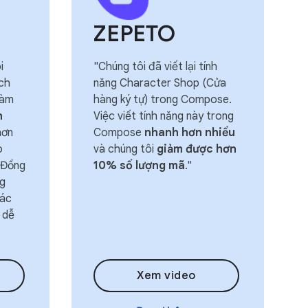
ZEPETO
i
"Chúng tôi đã viết lại tính
ch
năng Character Shop (Cửa
hàm
hàng ký tự) trong Compose.
n
Việc viết tính năng này trong
ơn
Compose
nhanh hơn nhiều
o
và chúng tôi
giảm được hơn
. Đồng
10% số lượng mã
."
ng
các
 dễ
Xem video