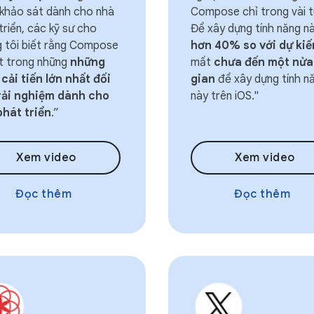
khảo sát dành cho nhà
Compose chỉ trong vài t
triển, các kỹ sư cho
Để xây dựng tính năng n
 tôi biết rằng Compose
hơn 40% so với dự kiế
t trong những
những
mất
chưa đến một nửa
cải tiến lớn nhất đối
gian
để xây dựng tính n
trải nghiệm dành cho
này trên iOS."
phát triển
.”
Xem video
Xem video
Đọc thêm
Đọc thêm