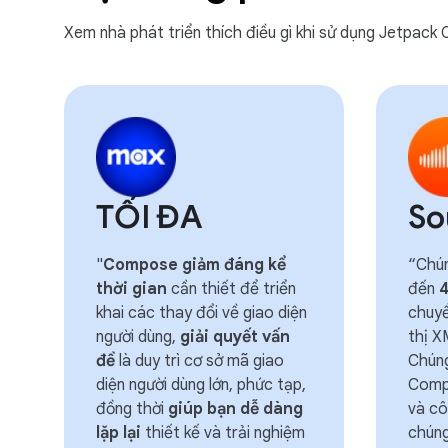
Xem nhà phát triển thích điều gì khi sử dụng Jetpac
TỐI ĐA
So
"
Compose giảm đáng kể
“Chún
thời gian
cần thiết để triển
đến
khai các thay đổi về giao diện
chuyể
người dùng,
giải quyết vấn
thị 
đề
là duy trì cơ sở mã giao
Chúng
diện người dùng lớn, phức tạp,
Comp
đồng thời
giúp bạn dễ dàng
và cô
lặp lại
thiết kế và trải nghiệm
chúng