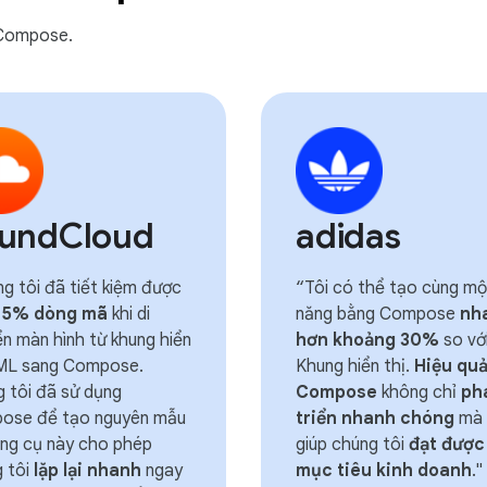
k Compose.
undCloud
adidas
g tôi đã tiết kiệm được
“Tôi có thể tạo cùng mộ
45% dòng mã
khi di
năng bằng Compose
nh
n màn hình từ khung hiển
hơn khoảng 30%
so vớ
XML sang Compose.
Khung hiển thị.
Hiệu qu
 tôi đã sử dụng
Compose
không chỉ
ph
ose để tạo nguyên mẫu
triển nhanh chóng
mà 
ng cụ này cho phép
giúp chúng tôi
đạt được
 tôi
lặp lại nhanh
ngay
mục tiêu kinh doanh
."