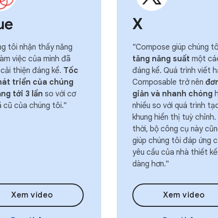
ue
X
g tôi nhận thấy năng
"Compose giúp chúng tô
làm việc của mình đã
tăng năng suất
một cá
cải thiện đáng kể.
Tốc
đáng kể. Quá trình viết 
hát triển của chúng
Composable trở nên
đơ
ăng tới 3 lần
so với cơ
giản và nhanh chóng
h
 cũ của chúng tôi."
nhiều so với quá trình tạ
khung hiển thị tuỳ chỉnh
thời, bộ công cụ này cũ
giúp chúng tôi đáp ứng 
yêu cầu của nhà thiết kế
dàng hơn."
Xem video
Xem video