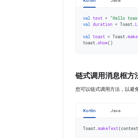
Kotlin
Java
val
text
=
"Hello toas
val
duration
=
Toast
.
L
val
toast
=
Toast
.
make
toast
.
show
()
链式调用消息框方
您可以链式调用方法，以避
Kotlin
Java
Toast
.
makeText
(
contex