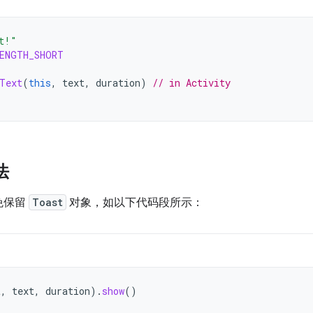
t!"
ENGTH_SHORT
Text
(
this
,
text
,
duration
)
// in Activity
法
免保留
Toast
对象，如以下代码段所示：
t
,
text
,
duration
).
show
()