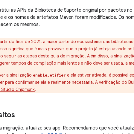
titui as APIs da Biblioteca de Suporte original por pacotes 
e e os nomes de artefatos Maven foram modificados. Os nom
necem os mesmos.
partir do final de 2021, a maior parte do ecossistema das biblioteca
Isso significa que é mais provável que o projeto já esteja usando as
io seguir as etapas deste guia de migração. Além disso, a sinalizaç
gerar tempos de compilação mais lentos e não deve ser usada, a me
iver a sinalização
e ela estiver ativada, é possível e
enableJetifier
ier para confirmar se ela é realmente necessária. A verificação do Bu
 Studio Chipmunk
.
sitos
a migração, atualize seu app. Recomendamos que você atualiz