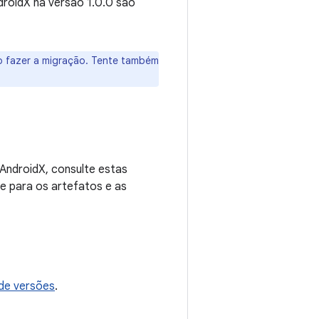
droidX na versão 1.0.0 são
 fazer a migração. Tente também
AndroidX, consulte estas
e para os artefatos e as
de versões
.