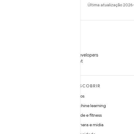
Última atualização 2026
WeChat
Siga o Android Developers
no WeChat
MAIS SOBRE O ANDROID
DESCOBRIR
Android
Jogos
Android para empresas
Machine learning
Segurança
Saúde e fitness
Source
Câmera e mídia