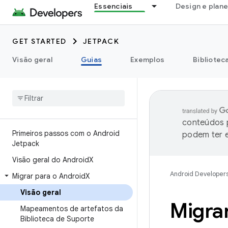
Essenciais
Design e plan
GET STARTED
JETPACK
Visão geral
Guias
Exemplos
Bibliotec
conteúdos p
Primeiros passos com o Android
podem ter e
Jetpack
Visão geral do Android
X
Android Developer
Migrar para o Android
X
Visão geral
Migra
Mapeamentos de artefatos da
Biblioteca de Suporte