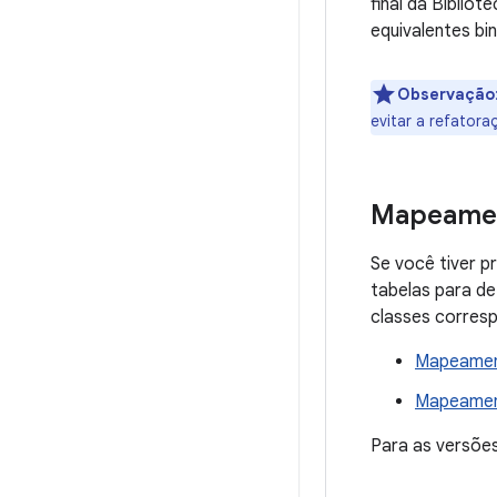
final da Bibliot
equivalentes bi
Observação
evitar a refator
Mapeame
Se você tiver p
tabelas para d
classes corres
Mapeamen
Mapeamen
Para as versões