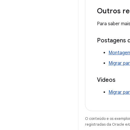
Outros r
Para saber mais
Postagens d
Montagem 
Migrar pa
Vídeos
Migrar pa
O conteúdo e os exemplos 
registradas da Oracle e/o