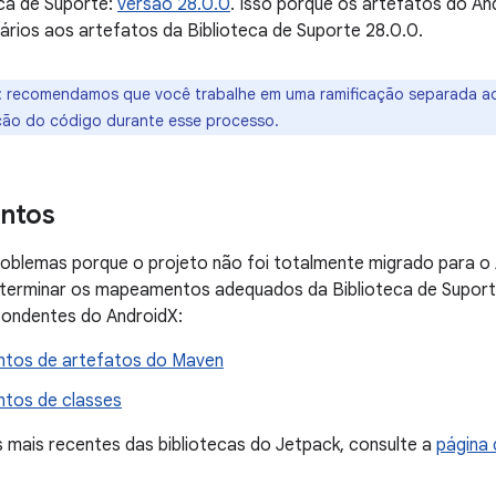
eca de Suporte:
versão 28.0.0
. Isso porque os artefatos do An
nários aos artefatos da Biblioteca de Suporte 28.0.0.
:
recomendamos que você trabalhe em uma ramificação separada ao
ação do código durante esse processo.
ntos
roblemas porque o projeto não foi totalmente migrado para o 
eterminar os mapeamentos adequados da Biblioteca de Suport
pondentes do AndroidX:
tos de artefatos do Maven
tos de classes
 mais recentes das bibliotecas do Jetpack, consulte a
página 