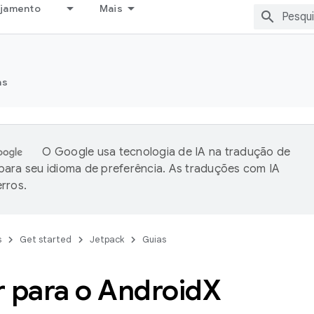
ejamento
Mais
as
O Google usa tecnologia de IA na tradução de
ara seu idioma de preferência. As traduções com IA
rros.
s
Get started
Jetpack
Guias
r para o Android
X