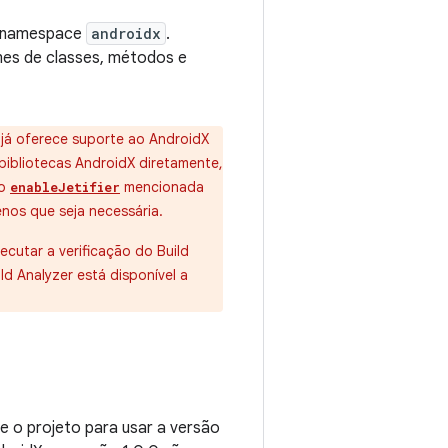
no namespace
androidx
.
es de classes, métodos e
s já oferece suporte ao AndroidX
 bibliotecas AndroidX diretamente,
ão
mencionada
enableJetifier
nos que seja necessária.
xecutar a verificação do Build
ild Analyzer está disponível a
e o projeto para usar a versão