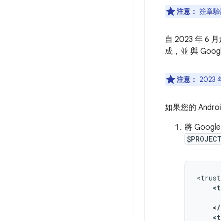
注意：
簽章驗證
自 2023 年 
成，並 與 Go
注意：
202
如果您的 Andr
將 Goo
$PROJEC
<t
</
<t