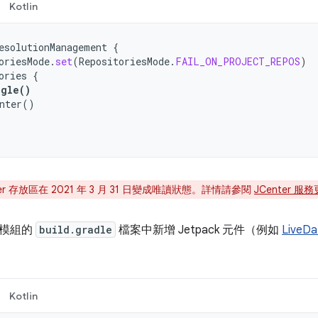
Kotlin
esolutionManagement
{
oriesMode
.
set
(
RepositoriesMode
.
FAIL_ON_PROJECT_REPOS
)
ories
{
ogle
()
nter
()
ter 存放區在 2021 年 3 月 31 日變成唯讀狀態。詳情請參閱
JCenter 服
在模組的
build.gradle
檔案中新增 Jetpack 元件（例如
LiveDa
Kotlin