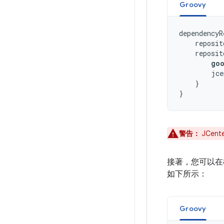
Groovy
dependencyR
reposit
reposit
go
jce
}
}
警告：
JCen
接著，您可以
如下所示：
Groovy