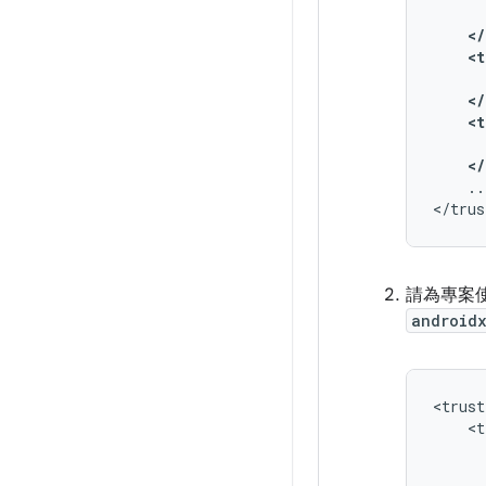
</
<t
</
<t
</
..
請為專案
android
<t