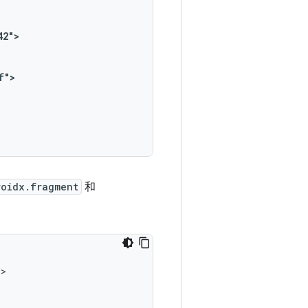
42">
f">
roidx.fragment
和