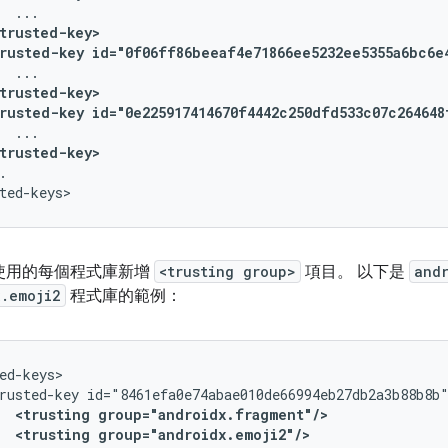
trusted-key>
rusted-key
id="0f06ff86beeaf4e71866ee5232ee5355a6bc6e
trusted-key>
rusted-key
id="0e225917414670f4442c250dfd533c07c264648
trusted-key>
.

使用的每個程式庫新增
<trusting group>
項目。 以下是
and
x.emoji2
程式庫的範例：
rusted-key
<trusting
group="androidx.fragment"/>
<trusting
group="androidx.emoji2"/>