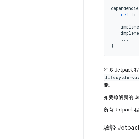
dependencie
def
lif
impleme
impleme
...
}
許多 Jetpac
lifecycle-vi
能。
如要瞭解新的 J
所有 Jetpac
驗證 Jetpa