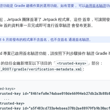
功能是 Gradle 建構作業的選用功能。如有需要， 可以
啟用簽名驗證
功
6 月起，Jetpack 團隊簽署了 Jetpack 程式庫。這些 簽章
ogle 簽約資料庫一旦完成即可進行簽章驗證 會發布更新。
3 年 6 月前發布的程式庫不含簽名，也不含簽名 通過簽名驗證。
oid 專案已啟用簽名驗證功能，請按照下列步驟操作 驗證 Gradle 專
gle 的信任金鑰新增至以下項目的「
<trusted-keys>
」部分：
T_ROOT/gradle/verification-metadata.xml
:
rusted-key
id="8461efa0e74abae010de66994eb27db2a3b88b
trusted-key>
rusted-key
id="a5f483cd733a4ebaea378b2ae88979fb9b30ac