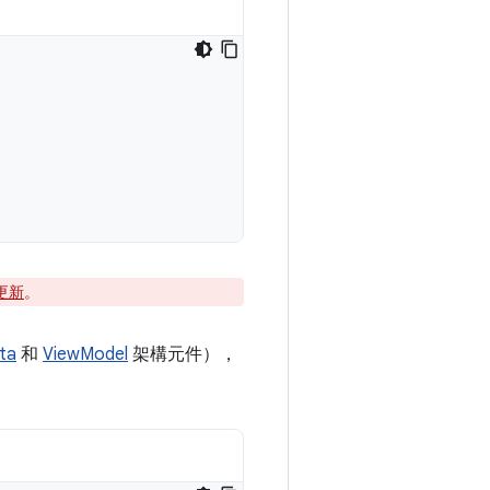
務更新
。
ta
和
ViewModel
架構元件），