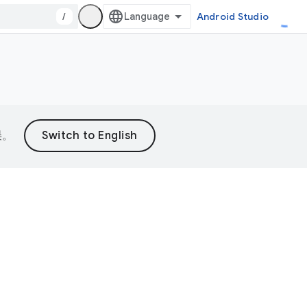
/
Android Studio
误。