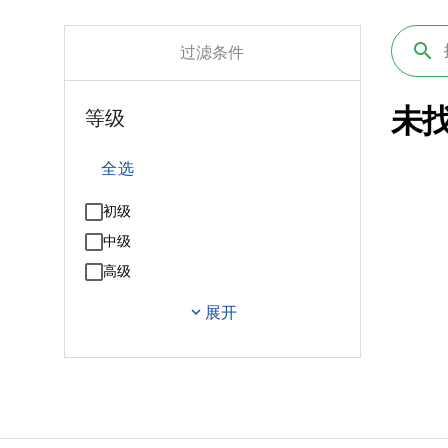
过滤条件
未
等级
全选
初级
中级
高级
expand_more
展开