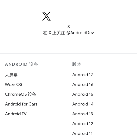
X
在 X 上关注 @AndroidDev
ANDROID 设备
版本
大屏幕
Android 17
Wear OS
Android 16
ChromeOS 设备
Android 15
Android for Cars
Android 14
Android TV
Android 13
Android 12
Android 11