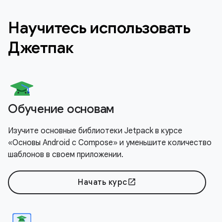
Научитесь использовать
Джетпак
Обучение основам
Изучите основные библиотеки Jetpack в курсе
«Основы Android с Compose» и уменьшите количество
шаблонов в своем приложении.
Начать курс
open_in_new