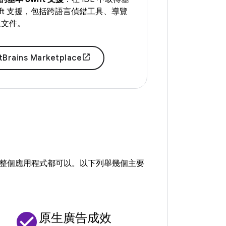
wift 支援，包括跨語言偵錯工具、導覽
速文件。
Brains Marketplace
務邏輯到整個應用程式都可以。以下列舉幾個主要
check_circle
原生廣告成效