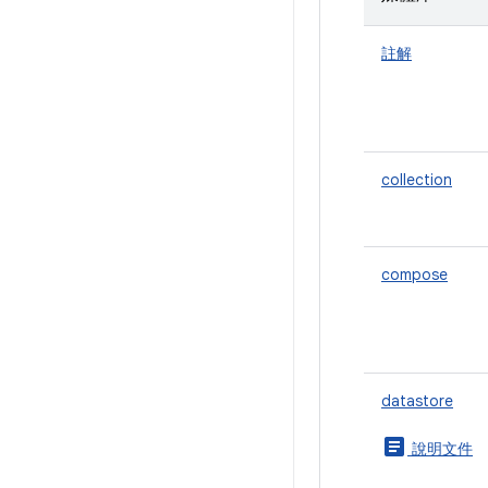
註解
collection
compose
datastore
article
說明文件