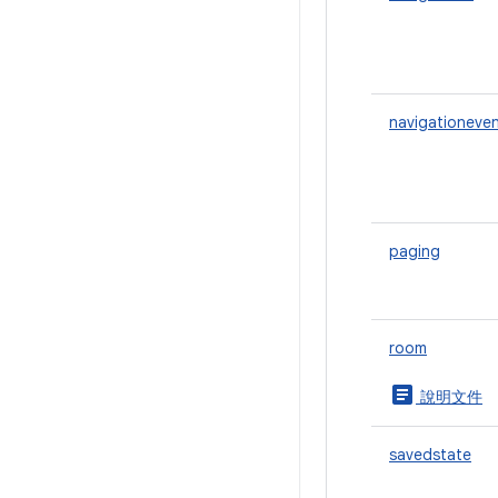
navigationeve
paging
room
article
說明文件
savedstate