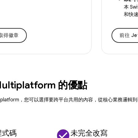
本 S
和快
取得徽章
前往 Jet
 Multiplatform 的優點
n Multiplatform，您可以選擇要跨平台共用的內容，從核心業
check_circle
程式碼
未完全改寫