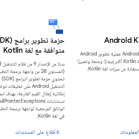
متوافقة مع لغة Kotlin
يجعل Android KTX عملية تطوير Android
باستخدام لغة Kotlin أكثر إيجازًا ومتعة وتعبيرًا
بدءً
دة من ميزات لغة Kotlin.
(المستوى 28 من واجهة برمجة الت
تحتوي حزم
التشغيل Android على تعليق
إمكانية إبطال القيم الفارغة، بهدف تجن
الوثائق المرجعية لواجهة برمجة التطب
في لغة Kotlin.
لمعلومات
الاطّلاع على المستندات