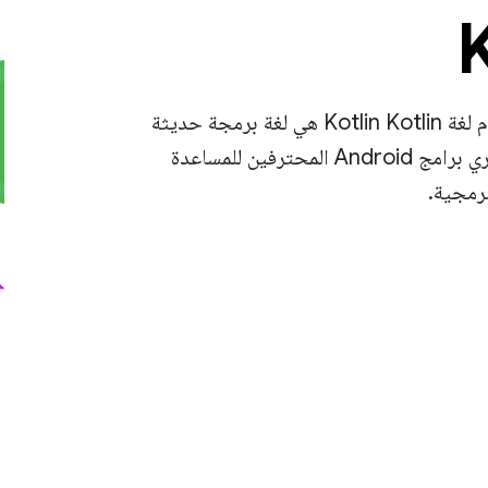
كتابة تطبيقات Android أفضل بشكل أسرع باستخدام لغة Kotlin Kotlin هي لغة برمجة حديثة
مكتوبة بشكل ثابت يستخدمها أكثر من 60% من مطوّري برامج Android المحترفين للمساعدة
برمجية.