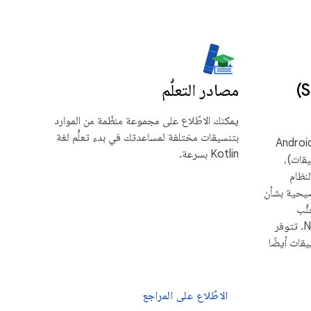
حزمة تطوير برامج (SDK)
مصادر التعلُّم
يمكنك الاطّلاع على مجموعة منظّمة من الموارد
بتنسيقات مختلفة لمساعدتك في بدء تعلُّم لغة
ا من الإصدار 9 من نظام التشغيل Android
Kotlin بسرعة.
طبيقات)،
ة تطوير البرامج (SDK) لنظام
ات توضيحية بشأن
ُّب
استثناءات NullPointerExceptions. تتوفر
يقات أيضًا
الاطّلاع على المراجع