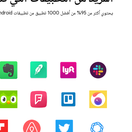
يحتوي أكثر من 95% من أفضل 1000 تطبيق من تطبيقات Android على رمز Kotlin.