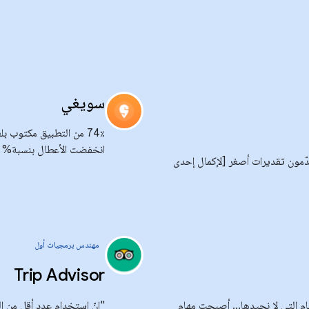
سويغي
انخفضت الأعطال بنسبة% 50.
طوّرين أنّهم سيقدّمون تقديرات أصغر [لإكمال إحدى
مهندس برمجيات أول
Trip Advisor
ا في تقليل المهام التي لا نجيدها... أصبحت مهام
"إنّ استخدام عدد أقل من ا