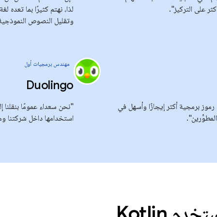
ثر على التركيز".
وتقليل النصوص النموذجية
مهندس برمجيات أول
Duolingo
م لغة Kotlin في Expedia في كتابة رموز برمجية أكثر إيجازًا وأسهل في
مطوِّرين".
استخدامها داخل شركتنا وم
م Kotlin