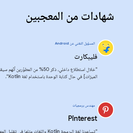
شهادات من المعجبين
المسؤول التقني عن Android
فليبكارت
"خلال استطلاع داخلي، ذكر 50% من الم
الميزات] في حال كتابة الوحدة باستخدام لغة Kotlin".
مهندس برمجيات
Pinterest
"تساعدنا لغة البرمجة Kotlin واللغات مثله