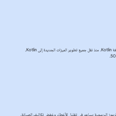
74٪ من التطبيق مكتوب بلغة Kotlin. منذ نقل جميع تطوير الميزات الجديدة إلى Kotlin،
لرموز البرمجية يساعد في تقليل الأخطاء وخفض تكاليف الصيانة.