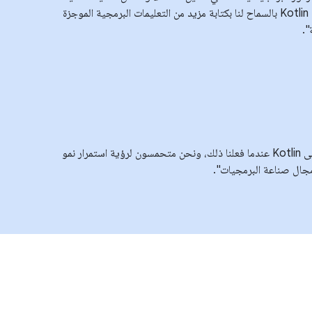
لذا، نهتم كثيرًا بما تعده لغة Kotlin بالسماح لنا بكتابة مزيد من التعليمات البرمجية الموجزة
".
"نحن سعداء عمومًا بنقلنا إلى Kotlin عندما فعلنا ذلك، ونحن متحمسون لرؤية استمرار نمو
جال صناعة البرمجيات".