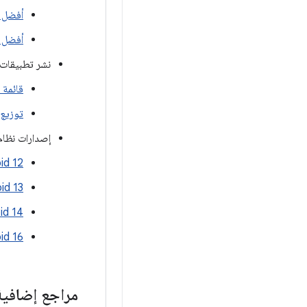
أفضل 
أفضل ا
نشر تطبيقات 
قائمة 
توزيع تط
إصدارات نظام تشغيل
‫ndroid 12
‫ndroid 13
‫ndroid 14
‫Android 16 ل
مراجع إضافية