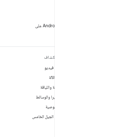
WeChat
متابعة مطوّري برامج Android على
WeChat
مزيد من المعلومات حول نظام
استكشاف
التشغيل ANDROID
ألعاب فيديو
Android
تعلُم الآلة
Android for Enterprise
الصحة واللياقة
الأمان
الكاميرا والوسائط
المصدر
الخصوصية
الأخبار
شبكة الجيل الخامس
المدوّنة
ملفات بودكاست