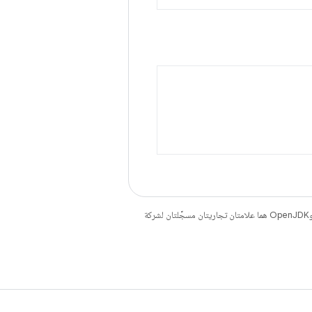
. إنّ Java وOpenJDK هما علامتان تجاريتان مسجَّلتان لشركة