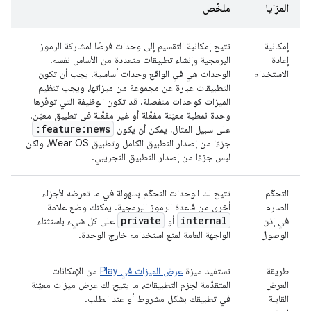
المزايا
ملخّص
إمكانية
تتيح إمكانية التقسيم إلى وحدات فرصًا لمشاركة الرموز
إعادة
البرمجية وإنشاء تطبيقات متعددة من الأساس نفسه.
الاستخدام
الوحدات هي في الواقع وحدات أساسية. يجب أن تكون
التطبيقات عبارة عن مجموعة من ميزاتها، ويجب تنظيم
الميزات كوحدات منفصلة. قد تكون الوظيفة التي توفّرها
وحدة نمطية معيّنة مفعَّلة أو غير مفعَّلة في تطبيق معيّن.
:feature:news
على سبيل المثال، يمكن أن يكون
جزءًا من إصدار التطبيق الكامل وتطبيق Wear OS، ولكن
ليس جزءًا من إصدار التطبيق التجريبي.
التحكّم
تتيح لك الوحدات التحكّم بسهولة في ما تعرضه لأجزاء
الصارم
أخرى من قاعدة الرموز البرمجية. يمكنك وضع علامة
private
internal
في إذن
أو
على كل شيء باستثناء
الوصول
الواجهة العامة لمنع استخدامه خارج الوحدة.
طريقة
تستفيد ميزة
عرض الميزات في Play
من الإمكانات
العرض
المتقدّمة لحِزم التطبيقات، ما يتيح لك عرض ميزات معيّنة
القابلة
في تطبيقك بشكل مشروط أو عند الطلب.