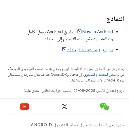
النماذج
Now in Android
: تطبيق Android يعمل بكامل
وظائفه ويتضمّن ميزة التقسيم إلى وحدات.
نموذج بنية متعددة الوحدات
يخضع كل من المحتوى وعيّنات التعليمات البرمجية في هذه الصفحة للتراخيص الموضحّة
في
ترخيص استخدام المحتوى
. إنّ Java وOpenJDK هما علامتان تجاريتان مسجَّلتان
لشركة Oracle و/أو الشركات التابعة لها.
تاريخ التعديل الأخير: 2025-08-21 (حسب التوقيت العالمي المتفَّق عليه)
مزيد من المعلومات حول نظام التشغيل ANDROID