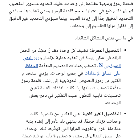
قاعدة رموز برمجية مقسّمة إلى وحدات، عليك تحديد مستوى التفصيل.
لإجراء ذلك، ضَع في اعتبارك حجم قاعدة الرموز ومدى تعقيدها. سيؤدي
التحديد الدقيق جدًا إلى زيادة العبء، بينما سيؤدي التحديد غير الدقيق
إلى تقليل مزايا التقسيم إلى وحدات.
في ما يلي بعض المشاكل الشائعة:
التفصيل المفرط
: تضيف كل وحدة مقدارًا معيّنًا من الحمل
الزائد في شكل زيادة في تعقيد عملية الإنشاء و
رمز النص
النموذجي
. تصعّب إعدادات التصميم المعقّدة
الحفاظ
على اتساق الإعدادات
في جميع الوحدات. يؤدي استخدام
الكثير من رموز النصوص النموذجية إلى إنشاء قاعدة رموز
معقّدة تصعب صيانتها. إذا كانت النفقات العامة تعيق
تحسينات قابلية التطور، عليك التفكير في دمج بعض
الوحدات.
التفاصيل الغير كافية
: على العكس من ذلك، إذا كانت
وحداتك تزداد حجمًا، قد ينتهي بك الأمر إلى إنشاء بنية
متكاملة أخرى وتفويت المزايا التي توفّرها تلك الوحدة.
على سبيل المثال، في مشروع صغير، لا بأس بوضع طبقة