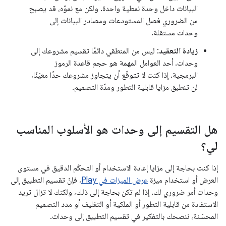
البيانات داخل وحدة نمطية واحدة. ولكن مع نموّه، قد يصبح
من الضروري فصل المستودعات ومصادر البيانات إلى
وحدات مستقلة.
زيادة التعقيد
: ليس من المنطقي دائمًا تقسيم مشروعك إلى
وحدات. أحد العوامل المهمة هو حجم قاعدة الرموز
البرمجية. إذا كنت لا تتوقّع أن يتجاوز مشروعك حدًا معيّنًا،
لن تنطبق مزايا قابلية التطور ومدّة التصميم.
هل التقسيم إلى وحدات هو الأسلوب المناسب
لي؟
إذا كنت بحاجة إلى مزايا إعادة الاستخدام أو التحكّم الدقيق في مستوى
العرض أو استخدام ميزة
عرض الميزات في Play
، فإنّ تقسيم التطبيق إلى
وحدات أمر ضروري لك. إذا لم تكن بحاجة إلى ذلك، ولكنك لا تزال تريد
الاستفادة من قابلية التطور أو الملكية أو التغليف أو مدد التصميم
المحسّنة، ننصحك بالتفكير في تقسيم التطبيق إلى وحدات.